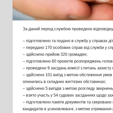
За даний період службою проведено відповідну 
– підготовлено та подано в службу у справах діт
– передано 170 особових справ від служби у спр
– здійснено прийом 320 громадян;
– підготовлено 60 проектів розпоряджень голо
– проведено 9 засідань комісії з питань захисту
– здійснено 101 виїзд з метою обстеження умов 
опинились в складних життєвих обставинах;
– здійснено 5 виїздів з метою розгляду звернен
– взято участь у 54 судових засіданнях щодо за
– підготовлено пакети документів та скеровано 
кандидатів в усиновлювачі, з метою отримання