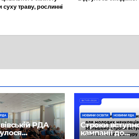
 суху траву, рослинні
 РДА
НОВИНИ ОСВІТИ
НОВИНИ РДА
ьвівській РДА
Строки вступн
булося
кампанії до