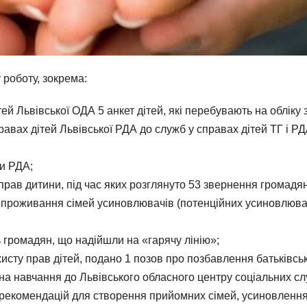
роботу, зокрема:
ей Львівської ОДА 5 анкет дітей, які перебувають на обліку
авах дітей Львівської РДА до служб у справах дітей ТГ і РД
ви РДА;
 прав дитини, під час яких розглянуто 53 звернення громадян
проживання сімей усиновлювачів (потенційних усиновлювачів)
ь громадян, що надійшли на «гарячу лінію»;
хисту прав дітей, подано 1 позов про позбавлення батьківськ
на навчання до Львівського обласного центру соціальних слу
 рекомендацій для створення прийомних сімей, усиновлення