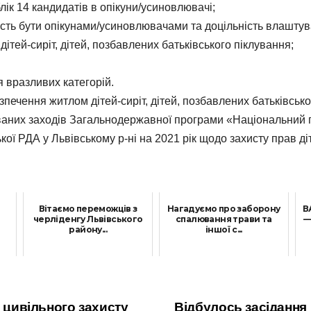
лік 14 кандидатів в опікуни/усиновлювачі;
сть бути опікунами/усиновлювачами та доцільність влаштув
ітей-сиріт, дітей, позбавлених батьківського піклування;
я вразливих категорій.
ечення житлом дітей-сиріт, дітей, позбавлених батьківськог
ованих заходів Загальнодержавної програми «Національний п
ої РДА у Львівському р-ні на 2021 рік щодо захисту прав діт
Вітаємо переможців з
Нагадуємо про заборону
В
черліденгу Львівського
спалювання трави та
—
району...
іншої с...
11 Квітня, 2024
4 Липня, 2024
а цивільного захисту
Відбулось засідання 