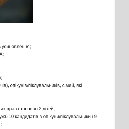
 з усиновлення;
А;
;
, опікунів/піклувальників, сімей, які
их прав стосовно 2 дітей;
жб 10 кандидатів в опікуни/піклувальники і 9
;