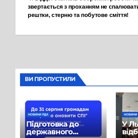
Навігація
звертається з проханням не спалювати
записів
рештки, стерню та побутове сміття!
ВИ ПРОПУСТИЛИ
НОВИНИ РДА
НОВИНИ
Підготовка до
У Л
державного
від