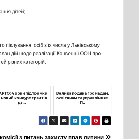
ання дітей;
о піклування, осіб з їх числа у Львівському
лан дій щодо реалізації Конвенції ООН про
ей різних категорій.
АРТО: 4 роки підтримки
Велика подяка громадам,
 новий конкурс грантів
освітянам та управлінцям
дл...
Л...
4 Лютого, 2026
9 Червня, 2026
комісії з питань захисту прав дитини