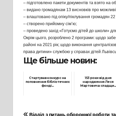
– підготовлено пакети документів та взято на об
– видано громадянам 13 висновків про можливі
– влаштовано під опіку/піклування громадян 22 д
– створено прийомну сім’ю;
– проведено захід «Готуємо дітей до школи» дл
Окрім цього, розроблено 2 програми: щодо забезп
районі на 2021 рік; щодо виконання централіз
права дитини» службою у справах дітей Львівськ
Ще більше новин:
Стартував конкурс на
153 роки від дня
поповнення бібліотечних
народження Леся
фонді...
Мартовича: спадщи...
17 Березня, 2026
12 Лютого, 2024
Відділ з питань оборонної роботи т