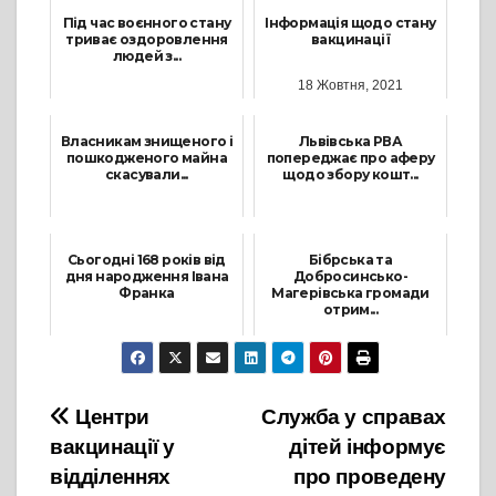
Під час воєнного стану
Інформація щодо стану
триває оздоровлення
вакцинації
людей з...
18 Жовтня, 2021
2 Вересня, 2022
Власникам знищеного і
Львівська РВА
пошкодженого майна
попереджає про аферу
скасували...
щодо збору кошт...
30 Травня, 2023
12 Квітня, 2023
Сьогодні 168 років від
Бібрська та
дня народження Івана
Добросинсько-
Франка
Магерівська громади
отрим...
27 Серпня, 2024
9 Лютого, 2023
Навігація
Центри
Служба у справах
вакцинації у
дітей інформує
записів
відділеннях
про проведену