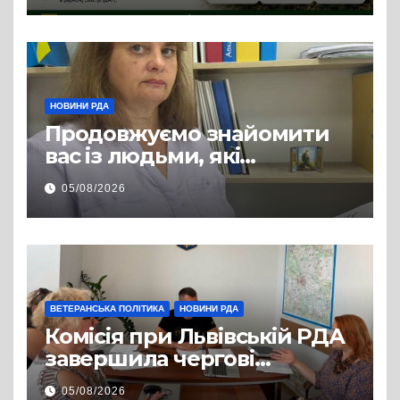
НОВИНИ РДА
Продовжуємо знайомити
вас із людьми, які
допомагають нашим
05/08/2026
захисникам і захисницям
повертатися до цивільного
життя
ВЕТЕРАНСЬКА ПОЛІТИКА
НОВИНИ РДА
Комісія при Львівській РДА
завершила чергові
співбесіди та
05/08/2026