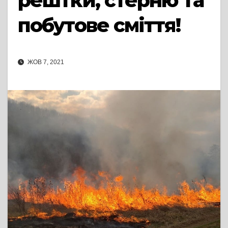
рештки, стерню та
побутове сміття!
ЖОВ 7, 2021