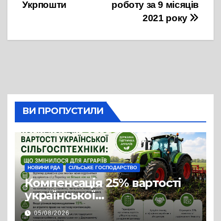
Укрпошти
роботу за 9 місяців
2021 року
ВИ ПРОПУСТИЛИ
НОВИНИ РДА
СІЛЬСЬКЕ ГОСПОДАРСТВО
Компенсація 25% вартості
української
сільгосптехніки: що
05/08/2026
змінилося для аграріїв