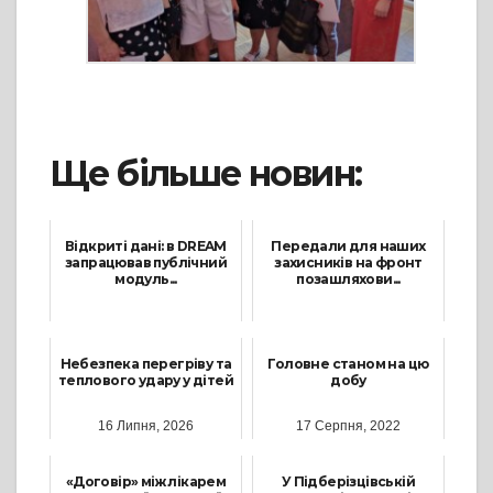
Ще більше новин:
Відкриті дані: в DREAM
Передали для наших
запрацював публічний
захисників на фронт
модуль...
позашляхови...
16 Листопада, 2023
23 Грудня, 2022
Небезпека перегріву та
Головне станом на цю
теплового удару у дітей
добу
16 Липня, 2026
17 Серпня, 2022
«Договір» між лікарем
У Підберізцівській