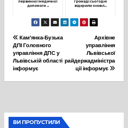
первинної медичної
громаді сьогодні
допомоги ...
відкрили оновл...
13 Листопада, 2025
20 Грудня, 2022
Навігація
Кам’янка-Бузька
Архівне
ДПІ Головного
управління
записів
управління ДПС у
Львівської
Львівській області
райдержадміністра
інформує
ції інформує
ВИ ПРОПУСТИЛИ