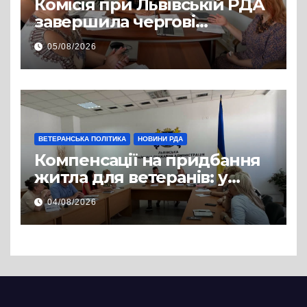
Комісія при Львівській РДА
завершила чергові
співбесіди та
05/08/2026
рекомендувала кандидатів
на посади фахівців із
супроводу
ВЕТЕРАНСЬКА ПОЛІТИКА
НОВИНИ РДА
Компенсації на придбання
житла для ветеранів: у
Львівській РДА розглянули
04/08/2026
нові заяви