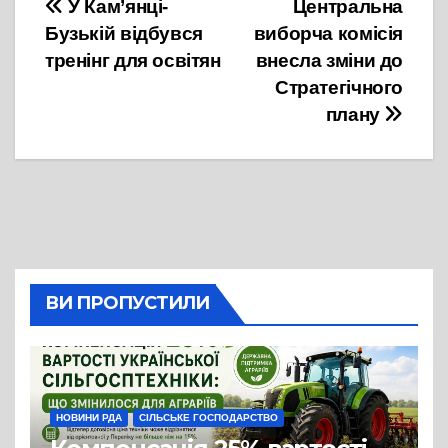
Навігація
У Кам’янці-
Центральна
Бузькій відбувся
виборча комісія
записів
тренінг для освітян
внесла зміни до
Стратегічного
плану
ВИ ПРОПУСТИЛИ
НОВИНИ РДА
СІЛЬСЬКЕ ГОСПОДАРСТВО