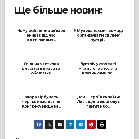
Ще більше новин:
Чому мобільний зв’язок
У Мурованській громаді
зникає під час
організували спільну
відключення ...
зустрі...
12 Грудня, 2024
6 Квітня, 2026
Спільна часткова
Зустріч у форматі
власність:права та
«круглого столу» з
обов'язки
платниками по...
5 Лютого, 2025
7 Листопада, 2022
Вчора відбулось
День Героїв України:
чергове засідання
Львівщина вшановує
Конгресу місцеви...
пам'ять бо...
6 Вересня, 2025
23 Травня, 2025