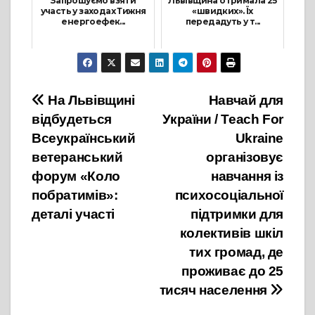
Запрошуємо взяти
Львівщина отримала 25
участь у заходах Тижня
«швидких». Їх
енергоефек...
передадуть у т...
12 Грудня, 2023
1 Липня, 2022
Навігація
На Львівщині
Навчай для
відбудеться
України / Teach For
записів
Всеукраїнський
Ukraine
ветеранський
організовує
форум «Коло
навчання із
побратимів»:
психосоціальної
деталі участі
підтримки для
колективів шкіл
тих громад, де
проживає до 25
тисяч населення