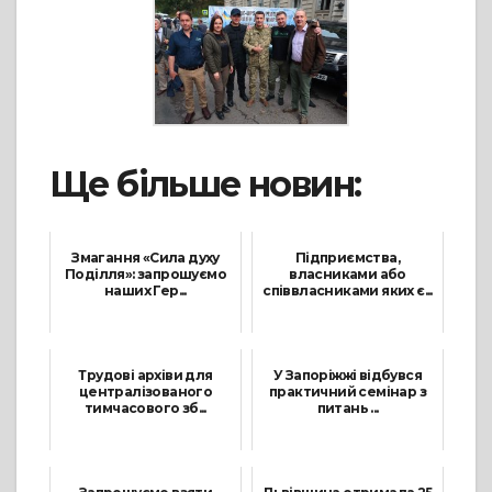
Ще більше новин:
Змагання «Сила духу
Підприємства,
Поділля»: запрошуємо
власниками або
наших Гер...
співвласниками яких є...
8 Серпня, 2025
12 Вересня, 2024
Трудові архіви для
У Запоріжжі відбувся
централізованого
практичний семінар з
тимчасового зб...
питань ...
18 Січня, 2024
1 Вересня, 2021