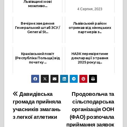
Львівщині: нові
можливо...
4 Серпня, 2023
22 Травня, 2025
Вечірнє зведення
Львівський район
Генеральний штаб ЗСУ /
отримав від німецьких
General St...
партнерів з...
8 Липня, 2022
18 Лютого, 2025
Краківський повіт
НАЗК перевірятиме
(Республіка Польща) від
декларації з травня
початку ...
2025 року: щ...
7 Жовтня, 2022
9 Квітня, 2025
Навігація
Давидівська
Продовольча та
громада прийняла
сільсподарська
записів
учасників змагань
організація ООН
з легкої атлетики
(ФАО) розпочала
приймання заявок