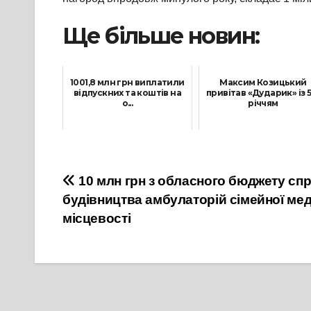
Ще більше новин:
1001,8 млн грн виплатили
Максим Козицький
відпускних та коштів на
привітав «Дударик» із 5
о...
річчям
5 Липня, 2021
17 Жовтня, 2021
Навігація
10 млн грн з обласного бюджету сп
будівництва амбулаторій сімейної мед
записів
місцевості