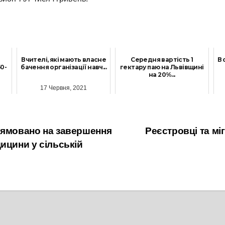
Вчителі, які мають власне
Середня вартість 1
В 
0-
бачення організації навч...
гектару паю на Львівщині
на 20%...
17 Червня, 2021
5 Жовтня, 2021
рямовано на завершення
Реєстровці та м
ицини у сільській