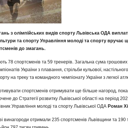
нь з олімпійських видів спорту Львівська ОДА виплати
льтури та спорту Управління молоді та спорту вручає
тсменів до змагань.
ть 78 спортсменів та 59 тренерів. Загальна сума грошових 
піонатів України з плавання, стрільби кульової, настільного 
орту на треку та командного чемпіонату України з легкої атл
отивувати спортсменів отримувати ще більше нагород, показ
ене до Стратегії розвитку Львівської області на період 202
івник Управління молоді та спорту Львівської ОДА
Роман Хі
і винагороди отримали 235 спортсменів Львівщини та 190 т
ьйон 797 тисяч гривень.