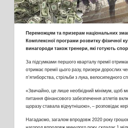
Переможцям та призерам національних змага
Комплексної програми розвитку фізичної ку
винагороди також тренери, які готують спор
За підсумками першого кварталу премії отримаю
отримає премії цього разу, призери дорослих чем
п’ятиборства, стрільби з лука, велосипедного сп
«Звичайно, це лише необхідний мінімум, щоб м
питання фінансового забезпечення атлетів включ
щоразу ставала відчутнішою», – розповідає кер
Нагадаємо, загалом впродовж 2020 року грошов
нагород впродовж минулого року, складає 1️ міл