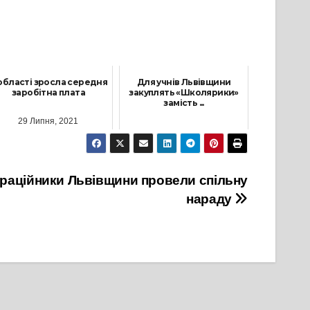
області зросла середня
Для учнів Львівщини
заробітна плата
закуплять «Школярики»
замість ...
29 Липня, 2021
7 Вересня, 2022
іграційники Львівщини провели спільну
нараду