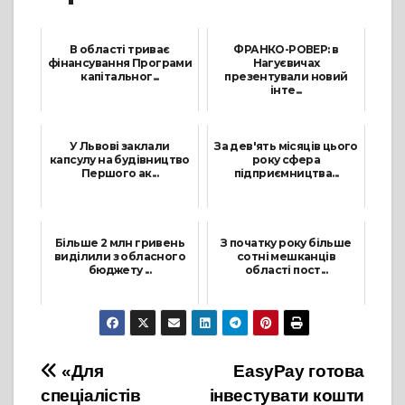
В області триває
ФРАНКО-РОВЕР: в
фінансування Програми
Нагуєвичах
капітальног...
презентували новий
інте...
12 Листопада, 2021
21 Жовтня, 2021
У Львові заклали
За дев'ять місяців цього
капсулу на будівництво
року сфера
Першого ак...
підприємництва...
9 Грудня, 2021
11 Жовтня, 2021
Більше 2 млн гривень
З початку року більше
виділили з обласного
сотні мешканців
бюджету ...
області пост...
31 Липня, 2021
3 Травня, 2022
Навігація
«Для
EasyPay готова
спеціалістів
інвестувати кошти