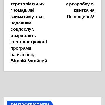
записів
територіальних
у розробку е-
громад, які
квитка на
займатимуться
Львівщині
наданням
соцпослуг,
розроблять
короткострокові
програми
навчання», –
Віталій Загайний