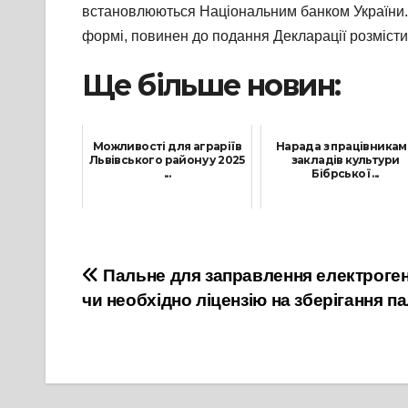
встановлюються Національним банком України. Т
формі, повинен до подання Декларації розмісти
Ще більше новин:
Можливості для аграріїв
Нарада з працівникам
Львівського району у 2025
закладів культури
...
Бібрської ...
13 Березня, 2025
16 Липня, 2021
Навігація
Пальне для заправлення електроген
чи необхідно ліцензію на зберігання п
записів