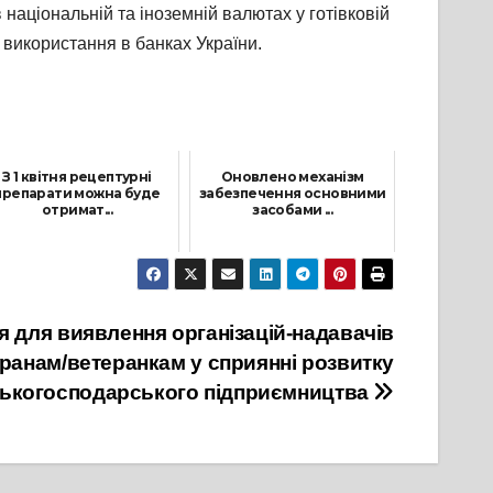
аціональній та іноземній валютах у готівковій
 використання в банках України.
З 1 квітня рецептурні
Оновлено механізм
препарати можна буде
забезпечення основними
отримат...
засобами ...
1 Березня, 2023
22 Грудня, 2023
 для виявлення організацій-надавачів
ранам/ветеранкам у сприянні розвитку
ськогосподарського підприємництва