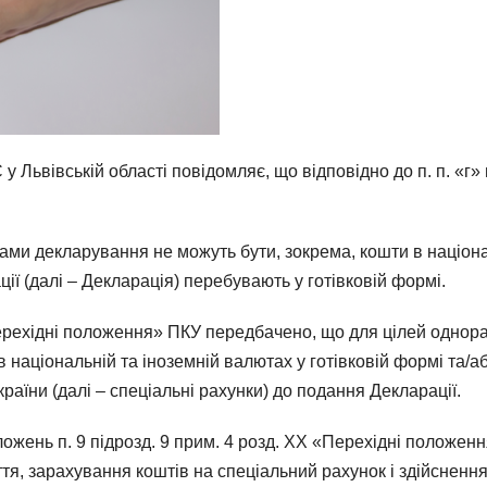
Львівській області повідомляє, що відповідно до п. п. «г» п
тами декларування не можуть бути, зокрема, кошти в націона
ії (далі – Декларація) перебувають у готівковій формі.
«Перехідні положення» ПКУ передбачено, що для цілей однор
національній та іноземній валютах у готівковій формі та/аб
аїни (далі – спеціальні рахунки) до подання Декларації.
жень п. 9 підрозд. 9 прим. 4 розд. XX «Перехідні положенн
ття, зарахування коштів на спеціальний рахунок і здійснен