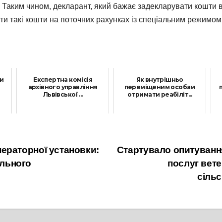
аким чином, декларант, який бажає задекларувати кошти в н
ти такі кошти на поточних рахунках із спеціальним режимом
и
Експертна комісія
Як внутрішньо
архівного управління
переміщеним особам
Львівської ...
отримати реабіліт...
17 Серпня, 2023
31 Жовтня, 2024
ераторної установки:
Стартувало опитування
ального
послуг вете
сіль