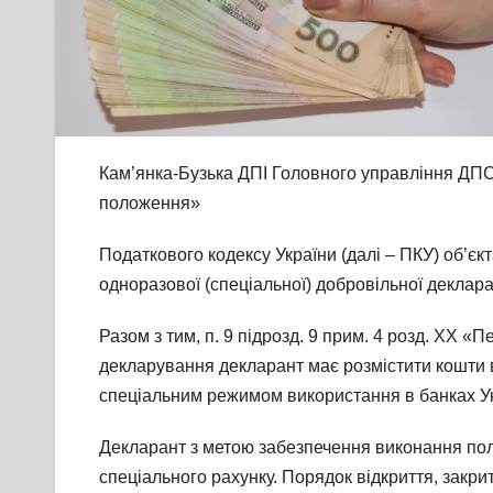
Кам’янка-Бузька ДПІ Головного управління ДПС у 
положення»
Податкового кодексу України (далі – ПКУ) об’єк
одноразової (спеціальної) добровільної декларац
Разом з тим, п. 9 підрозд. 9 прим. 4 розд. XX 
декларування декларант має розмістити кошти в 
спеціальним режимом використання в банках Укр
Декларант з метою забезпечення виконання поло
спеціального рахунку. Порядок відкриття, закри