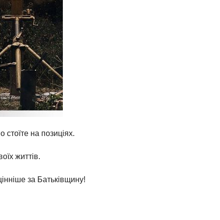
о стоїте на позиціях.
воїх життів.
цінніше за Батьківщину!