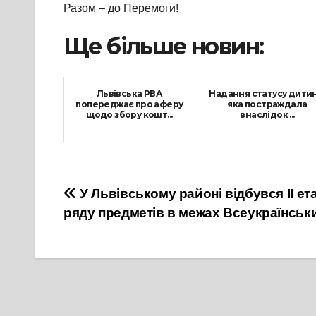
Разом – до Перемоги!
Ще більше новин:
Львівська РВА
Надання статусу дитин
попереджає про аферу
яка постраждала
щодо збору кошт...
внаслідок ...
12 Квітня, 2023
13 Вересня, 2023
Навігація
У Львівському районі відбувся ІІ етап
ряду предметів в межах Всеукраїнськи
записів