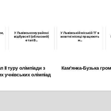
и,
У Львівському районі
У Львівській міській ТГ в
відбувся ІІ (обласний)
жовтні місяці працюють
етап В...
м...
23 Червня, 2026
6 Жовтня, 2025
 ІІ туру олімпіади з
Кам’янка-Бузька гром
х учнівських олімпіад