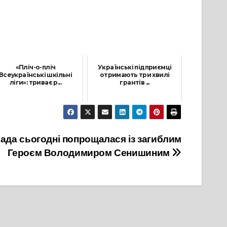
«Пліч-о-пліч
Українські підприємці
Всеукраїнські шкільні
отримають три хвилі
ліги»: триває р...
грантів ...
8 Жовтня, 2024
11 Серпня, 2023
ада сьогодні попрощалася із загиблим
Героєм Володимиром Сенишиним