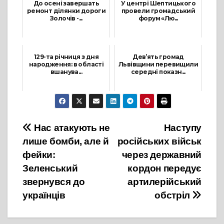
До осені завершать
У центрі Шептицького
ремонт ділянки дороги
провели громадський
Золочів -...
форум «Лю...
3 Серпня, 2021
23 Грудня, 2021
129-та річниця з дня
Дев’ять громад
народження: в області
Львівщини перевищили
вшанува...
середні показн...
8 Грудня, 2021
30 Серпня, 2021
Навігація
Нас атакують не
Наступу
лише бомби, але й
російських військ
записів
фейки:
через державний
Зеленський
кордон передує
звернувся до
артилерійський
українців
обстріл