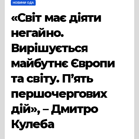
НОВИНИ ОДА
«Світ має діяти
негайно.
Вирішується
майбутнє Європи
та світу. П’ять
першочергових
дій», – Дмитро
Кулеба