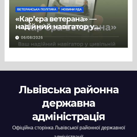
ВЕТЕРАНСЬКА ПОЛІТИКА
НОВИНИ РДА
«Кар’єра ветерана» —
надійний навігатор у
цивільній професії
06/08/2026
Львівська районна
державна
адміністрація
Офіційна сторінка Львівської районної державної
адміністрації