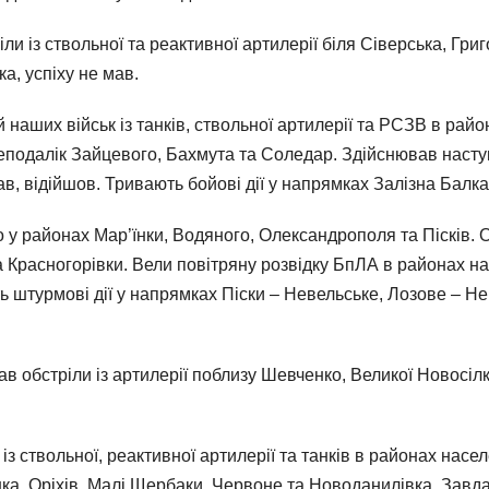
 із ствольної та реактивної артилерії біля Сіверська, Григ
а, успіху не мав.
наших військ із танків, ствольної артилерії та РСЗВ в райо
еподалік Зайцевого, Бахмута та Соледар. Здійснював насту
ав, відійшов. Тривають бойові дії у напрямках Залізна Бал
 у районах Мар’їнки, Водяного, Олександрополя та Пісків. О
а Красногорівки. Вели повітряну розвідку БпЛА в районах на
ь штурмові дії у напрямках Піски – Невельське, Лозове – Не
 обстріли із артилерії поблизу Шевченко, Великої Новосілки
з ствольної, реактивної артилерії та танків в районах насе
а, Оріхів, Малі Щербаки, Червоне та Новоданилівка. Завда