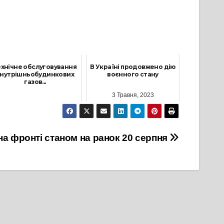
ехнічне обслуговування
В Україні продовжено дію
нутрішньобудинкових
воєнного стану
газов...
3 Травня, 2023
21 Березня, 2024
на фронті станом на ранок 20 серпня