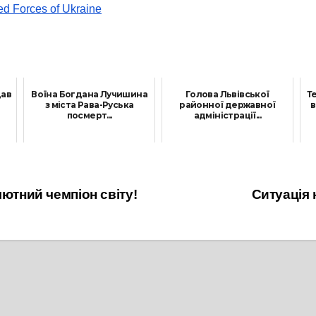
ed Forces of Ukraine
дав
Воїна Богдана Лучишина
Голова Львівської
Т
з міста Рава-Руська
районної державної
в
посмерт...
адміністрації...
18 Серпня, 2025
3 Червня, 2026
лютний чемпіон світу!
Ситуація 