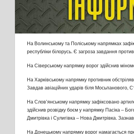
На Волинському та Поліському напрямках зафік
республіки білорусь. Є загроза завдання противн
На Сіверському напрямку ворог здійснив міномет
На Харківському напрямку противник обстріляв і
Завдав авіаційних ударів біля Мосьпанового, С
На Слов’янському напрямку зафіксовано артилер
здійснив розвідку боєм у напрямку Пасіка – Бог
Дмитрівка і Сулигівка – Нова Дмитрівка. Зазнав
На Донецькому напрямку ворог намагається про