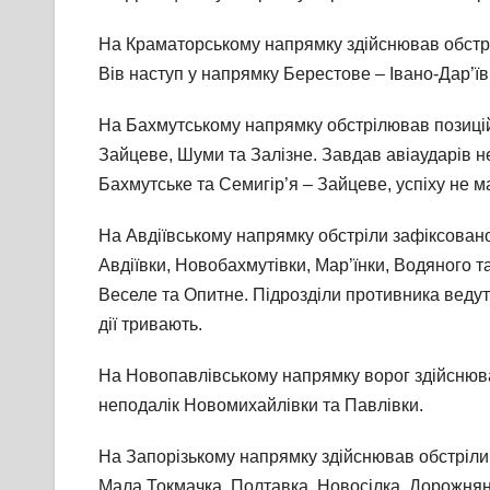
На Краматорському напрямку здійснював обстріли
Вів наступ у напрямку Берестове – Івано-Дар’ївк
На Бахмутському напрямку обстрілював позицій 
Зайцеве, Шуми та Залізне. Завдав авіаударів н
Бахмутське та Семигір’я – Зайцеве, успіху не м
На Авдіївському напрямку обстріли зафіксовано
Авдіївки, Новобахмутівки, Мар’їнки, Водяного т
Веселе та Опитне. Підрозділи противника ведут
дії тривають.
На Новопавлівському напрямку ворог здійснював
неподалік Новомихайлівки та Павлівки.
На Запорізькому напрямку здійснював обстріли і
Мала Токмачка, Полтавка, Новосілка, Дорожнянк