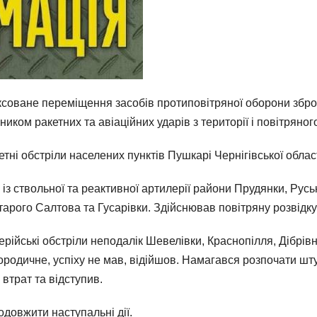
соване переміщення засобів протиповітряної оборони зброй
иком ракетних та авіаційних ударів з території і повітряного
ні обстріли населених пунктів Пушкарі Чернігівської област
з ствольної та реактивної артилерії райони Прудянки, Русь
тарого Салтова та Гусарівки. Здійснював повітряну розвідку
ійські обстріли неподалік Шевелівки, Краснопілля, Дібрівн
ородичне, успіху не мав, відійшов. Намагався розпочати шт
 втрат та відступив.
довжити наступальні дії.