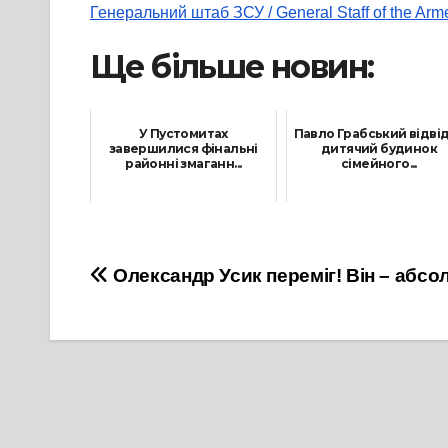
Генеральний штаб ЗСУ / General Staff of the Arm
Ще більше новин:
У Пустомитах
Павло Грабський відві
завершилися фінальні
дитячий будинок
районні змаганн...
сімейного...
12 Грудня, 2024
30 Травня, 2025
Навігація
Олександр Усик переміг! Він – абсо
записів