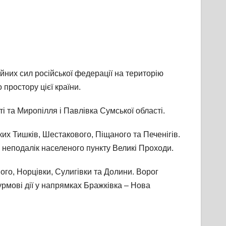
них сил російської федерації на територію
 простору цієї країни.
і та Миропілля і Павлівка Сумської області.
ких Тишків, Шестакового, Піщаного та Печенігів.
 неподалік населеного пункту Великі Проходи.
ого, Норцівки, Сулигівки та Долини. Ворог
урмові дії у напрямках Бражківка – Нова