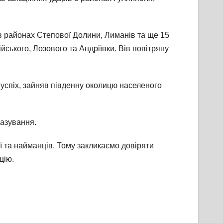
 в районах Степової Долини, Лиманів та ще 15
ійського, Лозового та Андріївки. Вів повітряну
успіх, зайняв південну околицю населеного
базування.
ї та найманців. Тому закликаємо довіряти
цію.