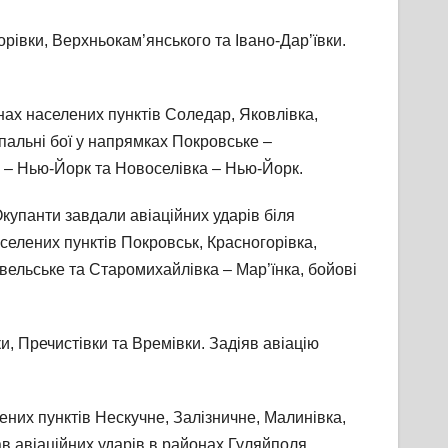
орівки, Верхньокам’янського та Івано-Дар’ївки.
нах населених пунктів Соледар, Яковлівка,
пальні бої у напрямках Покровське –
ка – Нью-Йорк та Новоселівка – Нью-Йорк.
купанти завдали авіаційних ударів біля
селених пунктів Покровськ, Красногорівка,
вельське та Старомихайлівка – Мар’їнка, бойові
, Пречистівки та Времівки. Задіяв авіацію
лених пунктів Нескучне, Залізничне, Малинівка,
в авіаційних ударів в районах Гуляйполя,