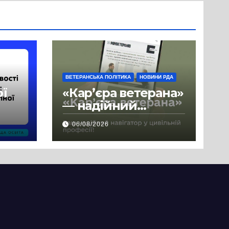
ВЕТЕРАНСЬКА ПОЛІТИКА
НОВИНИ РДА
ої
«Кар’єра ветерана»
— надійний
де
навігатор у
06/08/2026
цивільній професії