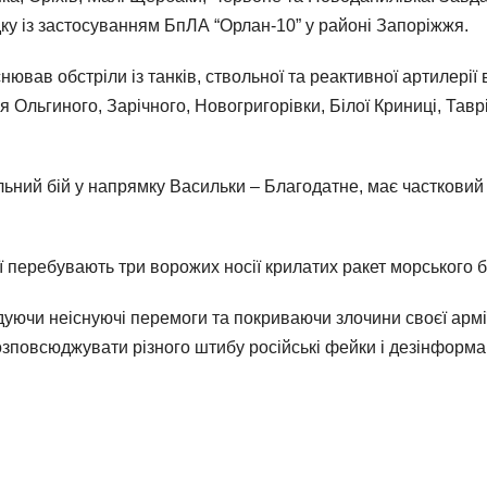
дку із застосуванням БпЛА “Орлан-10” у районі Запоріжжя.
ював обстріли із танків, ствольної та реактивної артилерії
я Ольгиного, Зарічного, Новогригорівки, Білої Криниці, Тавр
ьний бій у напрямку Васильки – Благодатне, має частковий 
ї перебувають три ворожих носії крилатих ракет морського 
уючи неіснуючі перемоги та покриваючи злочини своєї армі
розповсюджувати різного штибу російські фейки і дезінформа