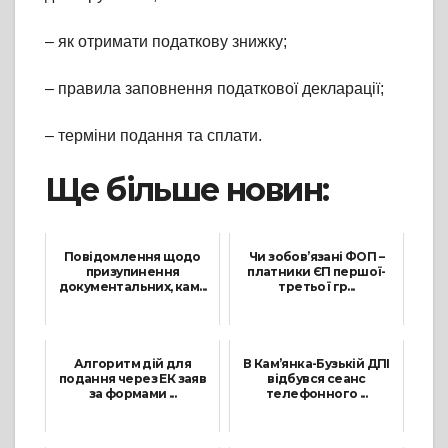
– як отримати податкову знижку;
– правила заповнення податкової декларації;
– терміни подання та сплати.
Ще більше новин:
Повідомлення щодо
Чи зобов’язані ФОП –
призупинення
платники ЄП першої-
документальних, кам...
третьої гр...
11 Квітня, 2022
4 Березня, 2024
Алгоритм дій для
В Кам’янка-Бузькій ДПІ
подання через ЕК заяв
відбувся сеанс
за формами ...
телефонного ...
20 Листопада, 2023
17 Липня, 2023