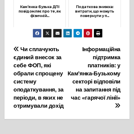
Кам’янка-Бузька ДПІ
Податкова знижка:
повідомляє про те, як
витрати, що можуть
фізичній...
повернути у п...
20 Травня, 2022
23 Жовтня, 2023
Навігація
Чи сплачують
Інформаційна
єдиний внесок за
підтримка
записів
себе ФОП, які
платників: у
обрали спрощену
Кам’янка-Бузькому
систему
секторі відповіли
оподаткування, за
на запитання під
періоди, в яких не
час «гарячої лінії»
отримували дохід