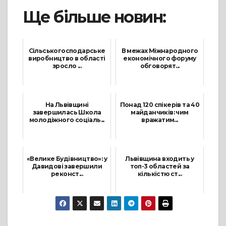
Ще більше новин:
Сільськогосподарське
В межах Міжнародного
виробництво в області
економічного форуму
зросло ...
обговорят...
23 Листопада, 2021
10 Вересня, 2021
На Львівщині
Понад 120 спікерів та 40
завершилась Школа
майданчиків: чим
молодіжного соціаль...
вражатим...
15 Травня, 2021
8 Вересня, 2021
«Велике Будівництво»: у
Львівщина входить у
Давидові завершили
топ-3 областей за
реконст...
кількістю ст...
20 Грудня, 2021
17 Листопада, 2021