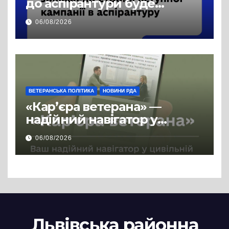
до аспірантури буде
продовжено
06/08/2026
ВЕТЕРАНСЬКА ПОЛІТИКА
НОВИНИ РДА
«Кар’єра ветерана» —
надійний навігатор у
цивільній професії
06/08/2026
Львівська районна