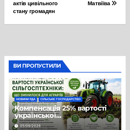
актів цивільного
Матвіїва
стану громадян
ВИ ПРОПУСТИЛИ
НОВИНИ РДА
СІЛЬСЬКЕ ГОСПОДАРСТВО
Компенсація 25% вартості
української
сільгосптехніки: що
05/08/2026
змінилося для аграріїв