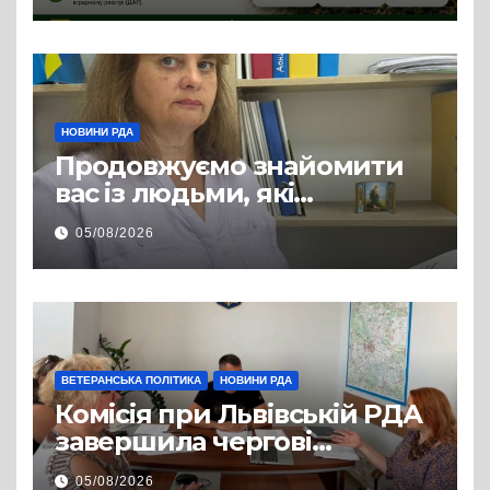
НОВИНИ РДА
Продовжуємо знайомити
вас із людьми, які
допомагають нашим
05/08/2026
захисникам і захисницям
повертатися до цивільного
життя
ВЕТЕРАНСЬКА ПОЛІТИКА
НОВИНИ РДА
Комісія при Львівській РДА
завершила чергові
співбесіди та
05/08/2026