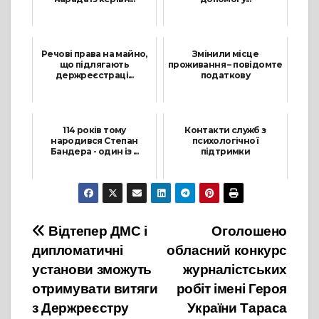
22 Липня, 2022
22 Грудня, 2022
Речові права на майно,
Змінили місце
що підлягають
проживання – повідомте
держреєстраці...
податкову
24 Жовтня, 2023
3 Жовтня, 2023
114 років тому
Контакти служб з
народився Степан
психологічної
Бандера - один із ...
підтримки
1 Січня, 2023
27 Січня, 2025
Навігація
Відтепер ДМС і
Оголошено
дипломатичні
обласний конкурс
записів
установи зможуть
журналістських
отримувати витяги
робіт імені Героя
з Держреєстру
України Тараса