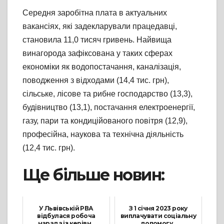
Середня заробітна плата в актуальних
вакансіях, які задекларували працедавці,
становила 11,0 тисяч гривень. Найвища
винагорода зафіксована у таких сферах
економіки як водопостачання, каналізація,
поводження з відходами (14,4 тис. грн),
сільське, лісове та рибне господарство (13,3),
будівництво (13,1), постачання електроенергії,
газу, пари та кондиційованого повітря (12,9),
професійна, наукова та технічна діяльність
(12,4 тис. грн).
Ще більше новин:
У Львівській РВА
З 1 січня 2023 року
відбулася робоча
виплачувати соціальну
нарада із керівн...
допомогу...