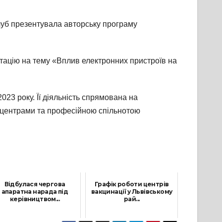
Клуб презентувала авторську програму
тацію на тему «Вплив електронних пристроїв на
23 року. Її діяльність спрямована на
и центрами та професійною спільнотою
Відбулася чергова
Графік роботи центрів
апаратна нарада під
вакцинації у Львівському
керівництвом...
рай...
6 Липня, 2026
18 Січня, 2022