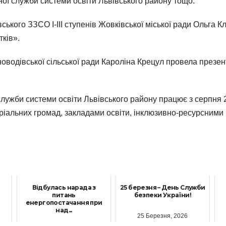
ної служби системи освіти Львівського району тощо.
ського ЗЗСО І-ІІІ ступенів Жовківської міської ради Ольга 
тків».
оводівської сільської ради Кароліна Крецул провела презен
лужби системи освіти Львівського району працює з серпня 20
оріальних громад, закладами освіти, інклюзивно-ресурсним
Відбулась нарада з
25 березня – День Служби
питань
безпеки України!
енергопостачання при
над...
25 Березня, 2026