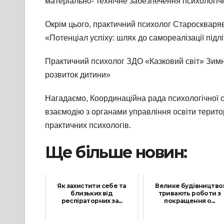
матеріально- технічне забезпечення психологіч
Окрім цього, практичний психолог Староскваряв
«Потенціал успіху: шлях до самореалізації підлі
Практичний психолог ЗДО «Казковий світ» Зимн
розвиток дитини»
Нагадаємо, Координаційна рада психологічної с
взаємодію з органами управління освіти терит
практичних психологів.
Ще більше новин:
Як захистити себе та
Велике будівництво:
близьких від
тривають роботи з
респіраторних за...
покращення о...
7 Лютого, 2025
18 Листопада, 2021