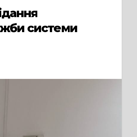
ідання
ужби системи