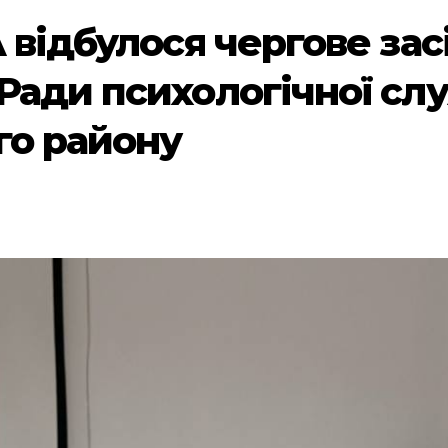
 відбулося чергове зас
Ради психологічної сл
го району