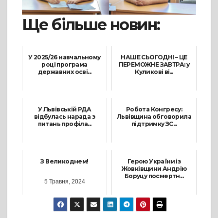
Ще більше новин:
У 2025/26 навчальному
НАШЕ СЬОГОДНІ – ЦЕ
році програма
ПЕРЕМОЖНЕ ЗАВТРА: у
державних осві...
Куликові ві...
3 Вересня, 2025
21 Вересня, 2022
У Львівській РДА
Робота Конгресу:
відбулась нарада з
Львівщина обговорила
питань профіла...
підтримку ЗС...
14 Грудня, 2023
4 Листопада, 2025
З Великоднем!
Герою України із
Жовківщини Андрію
Боруцу посмертн...
5 Травня, 2024
31 Березня, 2023