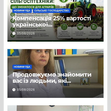
НОВИНИ РДА
СІЛЬСЬКЕ ГОСПОДАРСТВО
Компенсація 25% вартості
української
сільгосптехніки: що
05/08/2026
змінилося для аграріїв
НОВИНИ РДА
Продовжуємо знайомити
вас із людьми, які
допомагають нашим
05/08/2026
захисникам і захисницям
повертатися до цивільного
життя