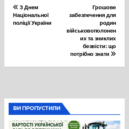
Навігація
З Днем
Грошове
Національної
забезпечення для
записів
поліції України
родин
військовополонен
их та зниклих
безвісти: що
потрібно знати
ВИ ПРОПУСТИЛИ