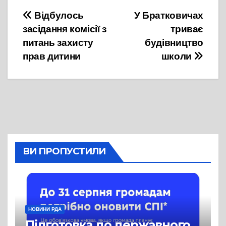
Навігація
Відбулось
У Братковичах
засідання комісії з
триває
записів
питань захисту
будівництво
прав дитини
школи
ВИ ПРОПУСТИЛИ
НОВИНИ РДА
Підготовка до державного