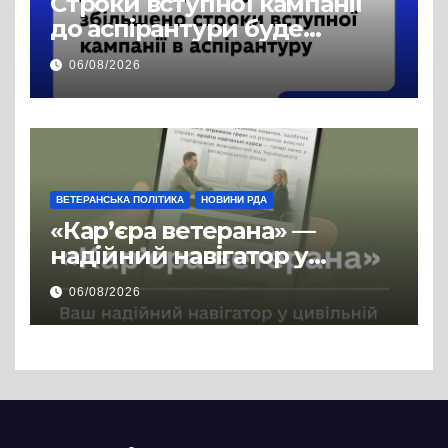
Строки вступної кампанії
до аспірантури буде
продовжено
06/08/2026
ВЕТЕРАНСЬКА ПОЛІТИКА
НОВИНИ РДА
«Кар’єра ветерана» —
надійний навігатор у
цивільній професії
06/08/2026