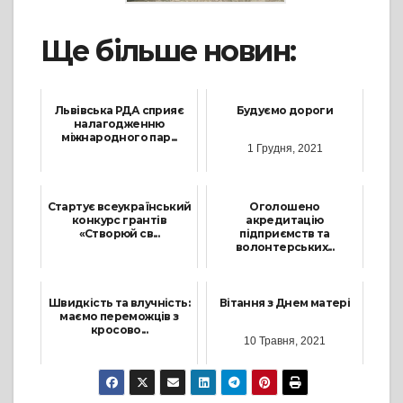
Ще більше новин:
Львівська РДА сприяє
Будуємо дороги
налагодженню
міжнародного пар...
1 Грудня, 2021
2 Березня, 2026
Стартує всеукраїнський
Оголошено
конкурс грантів
акредитацію
«Створюй св...
підприємств та
волонтерських...
27 Вересня, 2024
14 Березня, 2024
Швидкість та влучність:
Вітання з Днем матері
маємо переможців з
кросово...
10 Травня, 2021
1 Травня, 2026