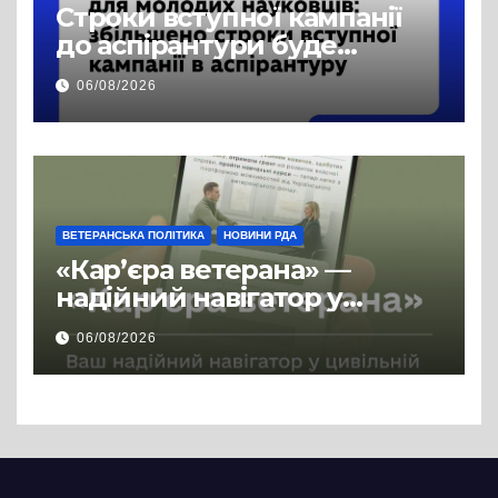
Строки вступної кампанії
до аспірантури буде
продовжено
06/08/2026
ВЕТЕРАНСЬКА ПОЛІТИКА
НОВИНИ РДА
«Кар’єра ветерана» —
надійний навігатор у
цивільній професії
06/08/2026