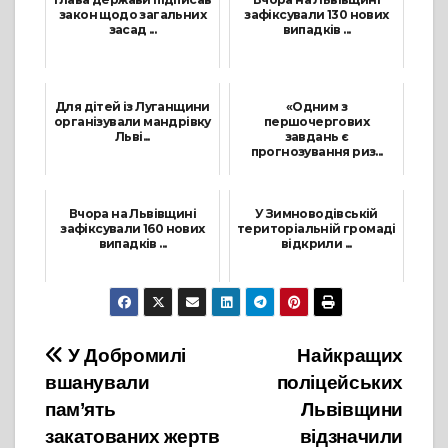
закон щодо загальних
зафіксували 130 нових
засад ...
випадків ...
29 Травня, 2021
10 Січня, 2022
Для дітей із Луганщини
«Одним з
організували мандрівку
першочергових
Льві...
завдань є
прогнозування риз...
28 Жовтня, 2021
18 Травня, 2021
Вчора на Львівщині
У Зимноводівській
зафіксували 160 нових
територіальній громаді
випадків ...
відкрили ...
29 Грудня, 2021
1 Жовтня, 2021
Навігація
У Добромилі
Найкращих
вшанували
поліцейських
записів
пам’ять
Львівщини
закатованих жертв
відзначили