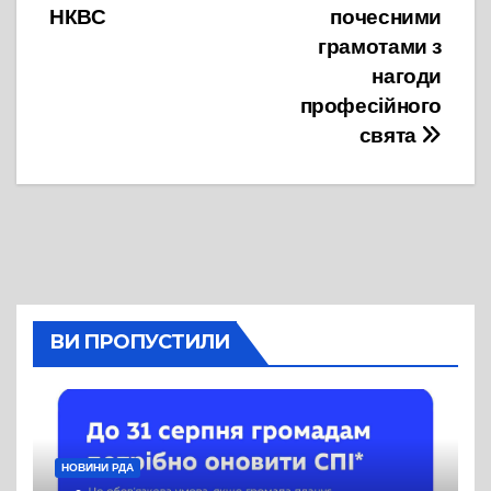
НКВС
почесними
грамотами з
нагоди
професійного
свята
ВИ ПРОПУСТИЛИ
НОВИНИ РДА