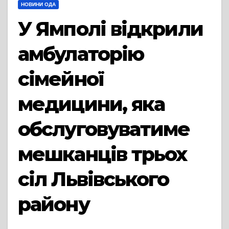
НОВИНИ ОДА
У Ямполі відкрили
амбулаторію
сімейної
медицини, яка
обслуговуватиме
мешканців трьох
сіл Львівського
району