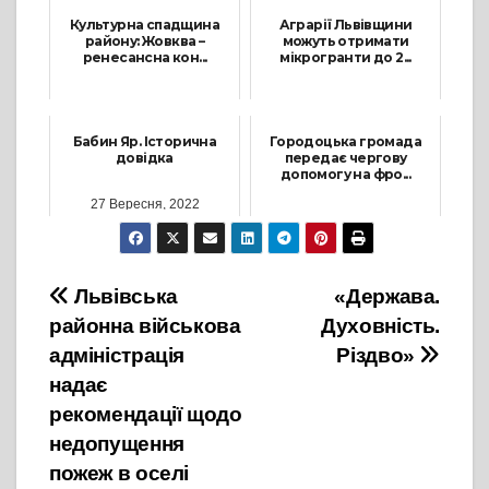
Культурна спадщина
Аграрії Львівщини
району: Жовква –
можуть отримати
ренесансна кон...
мікрогранти до 2...
8 Грудня, 2025
23 Лютого, 2024
Бабин Яр. Історична
Городоцька громада
довідка
передає чергову
допомогу на фро...
27 Вересня, 2022
17 Травня, 2024
Навігація
Львівська
«Держава.
районна військова
Духовність.
записів
адміністрація
Різдво»
надає
рекомендації щодо
недопущення
пожеж в оселі