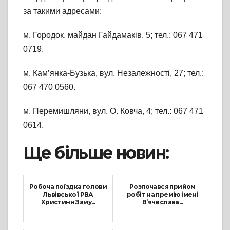
за такими адресами:
м. Городок, майдан Гайдамаків, 5; тел.: 067 471
0719.
м. Кам’янка-Бузька, вул. Незалежності, 27; тел.:
067 470 0560.
м. Перемишляни, вул. О. Ковча, 4; тел.: 067 471
0614.
Ще більше новин:
Робоча поїздка голови
Розпочався прийом
Львівської РВА
робіт на премію імені
Христини Заму...
В’ячеслава...
21 Березня, 2023
19 Червня, 2026