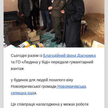
Сьогодні разом із
Благодійний фонд Діагномед
та ГО «Людина у біді» передали гуманітарний
вантаж
у будинок
для людей похилого віку
Новояричівської громади
Новояричівська
селищна рад
а.
Ця співпраця налагоджена у межах роботи