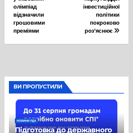
олімпіад
інвестиційної
відзначили
політики
грошовими
покроково
преміями
роз’яснює
ВИ ПРОПУСТИЛИ
НОВИНИ РДА
Підготовка до державного