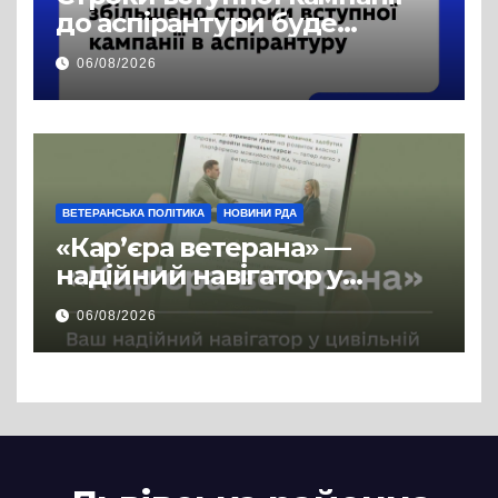
до аспірантури буде
продовжено
06/08/2026
ВЕТЕРАНСЬКА ПОЛІТИКА
НОВИНИ РДА
«Кар’єра ветерана» —
надійний навігатор у
цивільній професії
06/08/2026