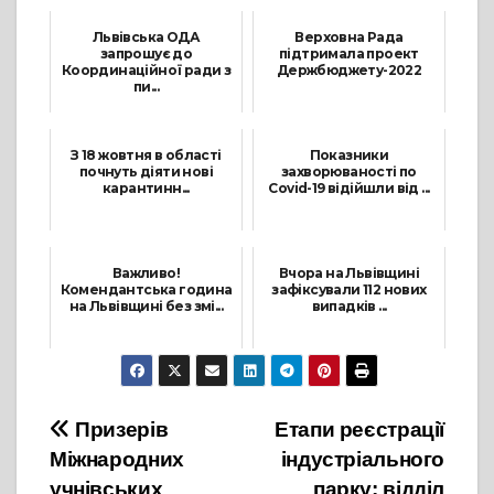
Львівська ОДА
Верховна Рада
запрошує до
підтримала проект
Координаційної ради з
Держбюджету-2022
пи...
2 Грудня, 2021
13 Січня, 2022
З 18 жовтня в області
Показники
почнуть діяти нові
захворюваності по
карантинн...
Covid-19 відійшли від ...
13 Жовтня, 2021
28 Квітня, 2021
Важливо!
Вчора на Львівщині
Комендантська година
зафіксували 112 нових
на Львівщині без змі...
випадків ...
1 Березня, 2022
3 Січня, 2022
Навігація
Призерів
Етапи реєстрації
Міжнародних
індустріального
записів
учнівських
парку: відділ