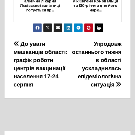
Клінічна лікарня
Рік Євгена Коновальця
Львівської залізниці
та 130-річчя з дня його
готується пр...
наро...
20 Жовтня, 2021
6 Травня, 2021
Навігація
До уваги
Упродовж
мешканців області:
останнього тижня
записів
графік роботи
в області
центрів вакцинації
ускладнилась
населення 17-24
епідеміологічна
серпня
ситуація