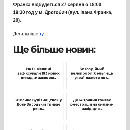
Франка відбудеться 27 серпня о 18:00-
19:30 год у м. Дрогобич (вул. Івана Франка,
20).
Детальніше
тут
.
Ще більше новин:
На Львівщині
Благодійний
зафіксували 183 нових
велопробіг: бельгієць
випадки захворю...
українського пох...
2 Вересня, 2021
13 Вересня, 2021
«Велике Будівництво»: у
До 14 травня триває
Волі-Висоцькій триває
реєстрація на онлайн-
реко...
захід для...
17 Листопада, 2021
13 Травня, 2021