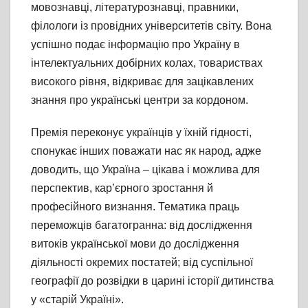
мовознавці, літературознавці, правники,
філологи із провідних університетів світу. Вона
успішно подає інформацію про Україну в
інтелектуальних добірних колах, товариствах
високого рівня, відкриває для зацікавлених
знання про українські центри за кордоном.
Премія переконує українців у їхній гідності,
спонукає інших поважати нас як народ, адже
доводить, що Україна – цікава і можлива для
перспектив, кар’єрного зростання й
професійного визнання. Тематика праць
переможців багатогранна: від дослідження
витоків української мови до дослідження
діяльності окремих постатей; від суспільної
географії до розвідки в царині історії дитинства
у «старій Україні».