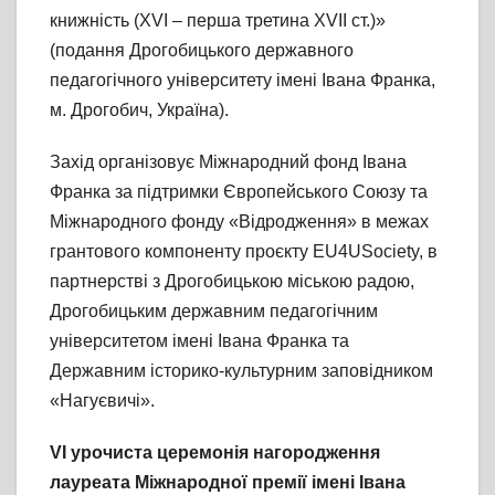
книжність (XVI – перша третина XVIІ ст.)»
(подання Дрогобицького державного
педагогічного університету імені Івана Франка,
м. Дрогобич, Україна).
Захід організовує Міжнародний фонд Івана
Франка за підтримки Європейського Союзу та
Міжнародного фонду «Відродження» в межах
грантового компоненту проєкту EU4USociety, в
партнерстві з Дрогобицькою міською радою,
Дрогобицьким державним педагогічним
університетом імені Івана Франка та
Державним історико-культурним заповідником
«Нагуєвичі».
VI урочиста церемонія нагородження
лауреата Міжнародної премії імені Івана