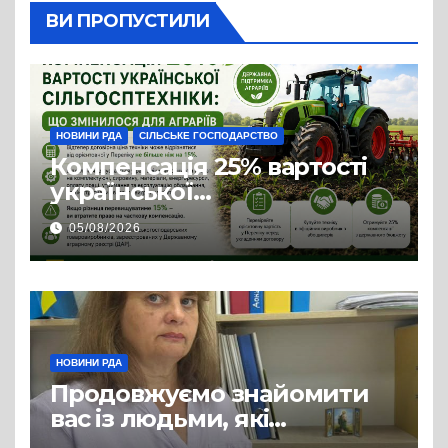
ВИ ПРОПУСТИЛИ
НОВИНИ РДА
СІЛЬСЬКЕ ГОСПОДАРСТВО
Компенсація 25% вартості
української
сільгосптехніки: що
05/08/2026
змінилося для аграріїв
НОВИНИ РДА
Продовжуємо знайомити
вас із людьми, які
допомагають нашим