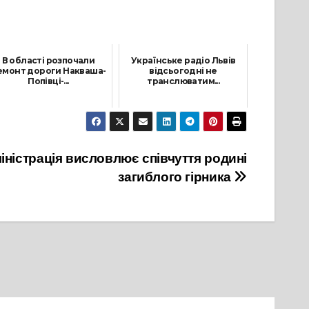
В області розпочали
Українське радіо Львів
емонт дороги Накваша-
відсьогодні не
Попівці-...
транслюватим...
27 Серпня, 2021
27 Лютого, 2022
ністрація висловлює співчуття родині
загиблого гірника