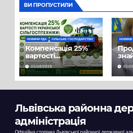
ВИ ПРОПУСТИЛИ
НОВИНИ РДА
СІЛЬСЬКЕ ГОСПОДАРСТВО
НОВИНИ
Компенсація 25%
Про
вартості
знай
української
люд
05/08/2026
05/0
сільгосптехніки:
доп
що змінилося для
наш
аграріїв
і з
пов
цив
Львівська районна де
адміністрація
Офіційна сторінка Львівської районної державної адм