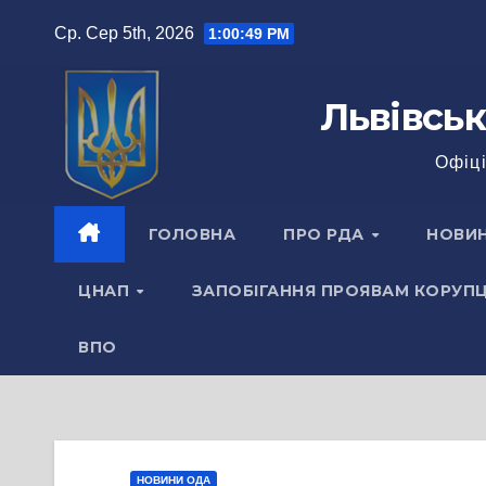
Перейти
Ср. Сер 5th, 2026
1:00:50 PM
до
вмісту
Львівськ
Офіці
ГОЛОВНА
ПРО РДА
НОВИ
ЦНАП
ЗАПОБІГАННЯ ПРОЯВАМ КОРУПЦ
ВПО
НОВИНИ ОДА