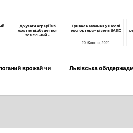
ний
До уваги аграріїв: 5
Триває навчання у Школі
жовтня відбудеться
експортера – рівень BASIC
р
земельний ...
20 Жовтня, 2021
29 Вересня, 2021
 поганий врожай чи
Львівська облдержадмі