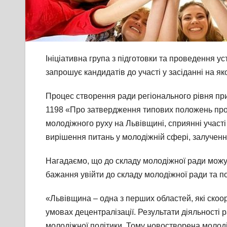
Ініціативна група з підготовки та проведення у
запрошує кандидатів до участі у засіданні на я
Процес створення ради регіонального рівня при
1198 «Про затвердження типових положень про м
молодіжного руху на Львівщині, сприянні участі
вирішення питань у молодіжній сфері, залученн
Нагадаємо, що до складу молодіжної ради можут
бажання увійти до складу молодіжної ради та п
«Львівщина – одна з перших областей, які ско
умовах децентралізації. Результати діяльності 
молодіжної політики. Тому новостворена молод