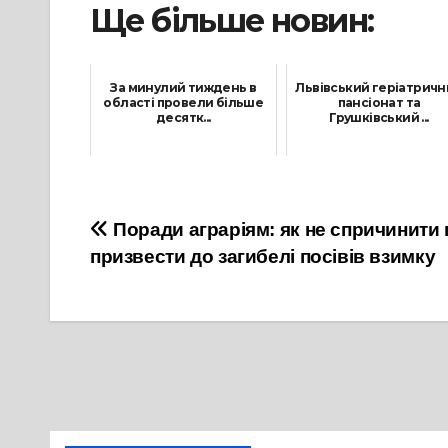
Ще більше новин:
За минулий тиждень в
Львівський геріатрич
області провели більше
пансіонат та
десятк...
Грушківський ...
21 Лютого, 2022
7 Грудня, 2022
Навігація
Поради аграріям: як не спричинити
призвести до загибелі посівів взимку
записів