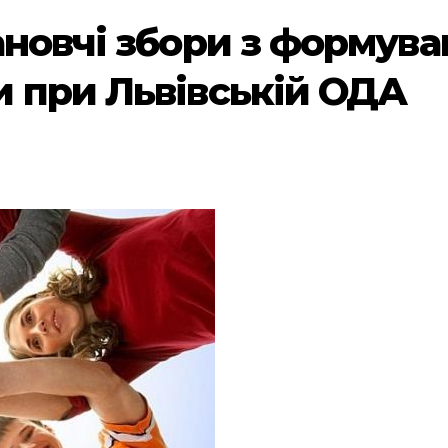
ановчі збори з формува
 при Львівській ОДА