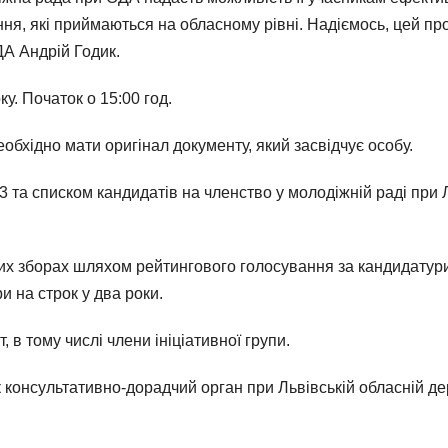
ння, які приймаються на обласному рівні. Надіємось, цей пр
ДА Андрій Годик.
у. Початок о 15:00 год.
еобхідно мати оригінал документу, який засвідчує особу.
3 та списком кандидатів на членство у молодіжній раді при Л
 зборах шляхом рейтингового голосування за кандидатури, 
и на строк у два роки.
 в тому числі члени ініціативної групи.
консультативно-дорадчий орган при Львівській обласній де