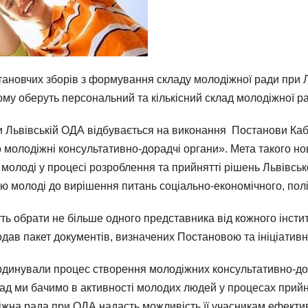
становчих зборів з формування складу молодіжної ради при Л
кому оберуть персональний та кількісний склад молодіжної р
 Львівській ОДА відбувається на виконання Постанови Кабін
олодіжні консультативно-дорадчі органи». Мета такого нов
 молоді у процесі розроблення та прийнятті рішень Львівсь
ю молоді до вирішення питань соціально-економічного, політ
ь обрати не більше одного представника від кожного інсти
одав пакет документів, визначених Постановою та ініціатив
ординували процес створення молодіжних консультативно-до
рад ми бачимо в активності молодих людей у процесах прийня
іжна рада при ОДА надасть можливість її учасникам ефекти