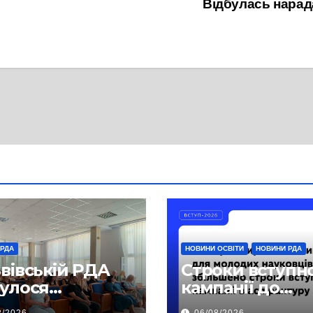
Відбулась нарад
 РДА
НОВИНИ ОСВІТИ
НОВИНИ РДА
ьвівській РДА
Строки вступн
булося
кампанії до
чання,
аспірантури бу