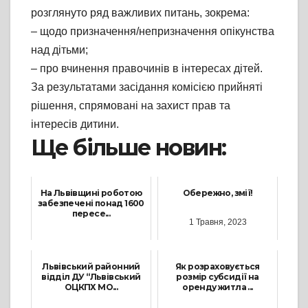
розглянуто ряд важливих питань, зокрема:
– щодо призначення/непризначення опікунства
над дітьми;
– про вчинення правочинів в інтересах дітей.
За результатами засідання комісією прийняті
рішення, спрямовані на захист прав та
інтересів дитини.
Ще більше новин:
На Львівщині роботою
Обережно, змії!
забезпечені понад 1600
пересе...
1 Травня, 2023
12 Вересня, 2023
Львівський районний
Як розраховується
відділ ДУ “Львівський
розмір субсидії на
ОЦКПХ МО...
оренду житла ...