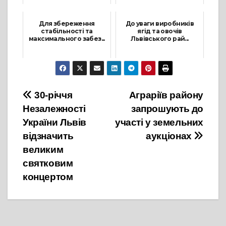
14 Січня, 2025
21 Лютого, 2025
Для збереження
До уваги виробників
стабільності та
ягід та овочів
максимального забез...
Львівського рай...
24 Лютого, 2022
13 Січня, 2023
Навігація
30-річчя
Аграріїв району
Незалежності
запрошують до
записів
України Львів
участі у земельних
відзначить
аукціонах
великим
святковим
концертом