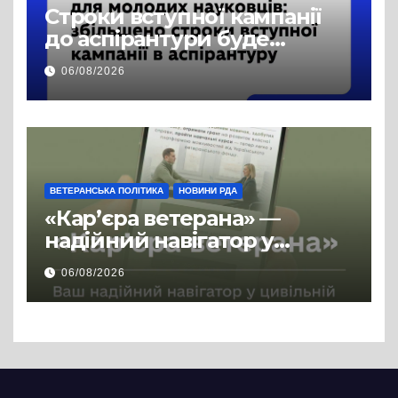
Строки вступної кампанії
до аспірантури буде
продовжено
06/08/2026
ВЕТЕРАНСЬКА ПОЛІТИКА
НОВИНИ РДА
«Кар’єра ветерана» —
надійний навігатор у
цивільній професії
06/08/2026