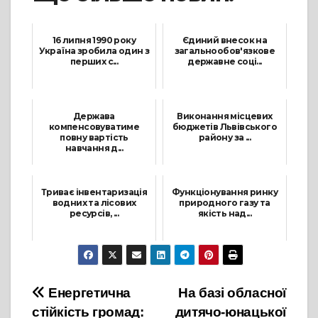
16 липня 1990 року
Єдиний внесок на
Україна зробила один з
загальнообов'язкове
перших с...
державне соці...
16 Липня, 2022
16 Серпня, 2022
Держава
Виконання місцевих
компенсовуватиме
бюджетів Львівського
повну вартість
району за ...
навчання д...
5 Листопада, 2025
15 Липня, 2025
Триває інвентаризація
Функціонування ринку
водних та лісових
природного газу та
ресурсів, ...
якість над...
5 Листопада, 2021
8 Грудня, 2023
Навігація
Енергетична
На базі обласної
стійкість громад:
дитячо-юнацької