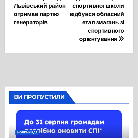
записів
Львівський район
спортивної школи
отримав партію
відбувся обласний
генераторів
етап змагань зі
спортивного
орієнтування
ВИ ПРОПУСТИЛИ
НОВИНИ РДА