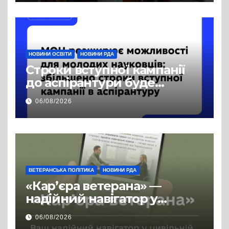
публічної інформації
НОВИНИ ОСВІТИ
НОВИНИ РДА
Строки вступної кампанії
до аспірантури буде
продовжено
06/08/2026
ВЕТЕРАНСЬКА ПОЛІТИКА
НОВИНИ РДА
«Кар’єра ветерана» —
надійний навігатор у
цивільній професії
06/08/2026