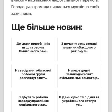
внесок у наближення нашої спільної Перемоги.
Городоцька громада пишається мужністю своїх
захисників.
Ще більше новин:
До уваги виробників
З початку року великі
ягід та овочів
платники Західного
Львівського рай...
регіону п...
13 Січня, 2023
16 Листопада, 2021
На засіданні обласної
Напередодні
робочої групи
Великодніх свят
розглянуто пит...
очільник Львівського р...
15 Липня, 2021
8 Квітня, 2026
Відбулась робоча
В День єдності підняття
нарада управління
українського стягу в
соціального зах...
усі...