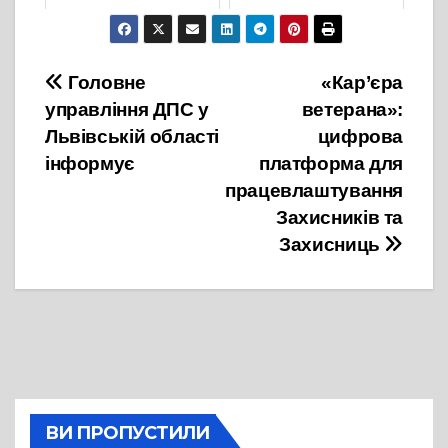
17 Червня, 2021
16 Лютого, 2022
Навігація
Головне
«Кар’єра
управління ДПС у
ветерана»:
записів
Львівській області
цифрова
інформує
платформа для
працевлаштування
Захисників та
Захисниць
ВИ ПРОПУСТИЛИ