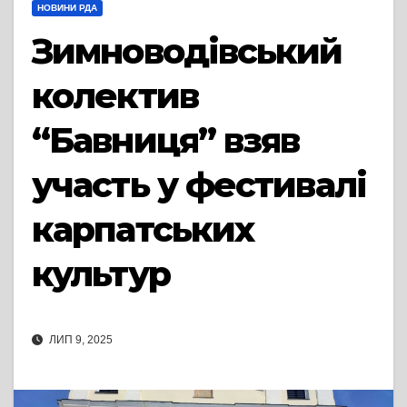
НОВИНИ РДА
Зимноводівський
колектив
“Бавниця” взяв
участь у фестивалі
карпатських
культур
ЛИП 9, 2025