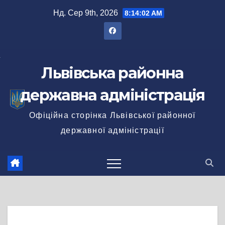
Перейти
Нд. Сер 9th, 2026
8:14:03 AM
до
вмісту
Львівська районна
державна адміністрація
Офіційна сторінка Львівської районної
державної адміністрації