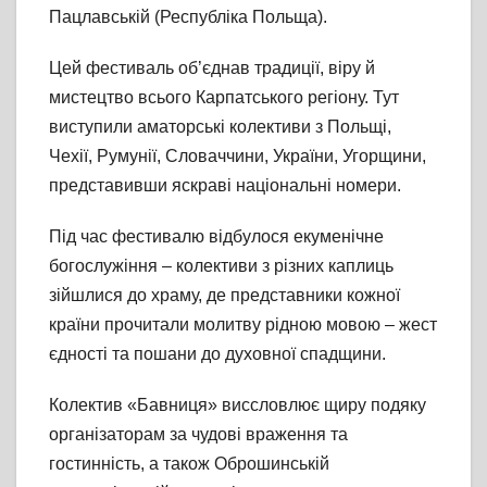
Пацлавській (Республіка Польща).
Цей фестиваль об’єднав традиції, віру й
мистецтво всього Карпатського регіону. Тут
виступили аматорські колективи з Польщі,
Чехії, Румунії, Словаччини, України, Угорщини,
представивши яскраві національні номери.
Під час фестивалю відбулося екуменічне
богослужіння – колективи з різних каплиць
зійшлися до храму, де представники кожної
країни прочитали молитву рідною мовою – жест
єдності та пошани до духовної спадщини.
Колектив «Бавниця» виссловлює щиру подяку
організаторам за чудові враження та
гостинність, а також Оброшинській