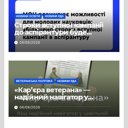
НОВИНИ ОСВІТИ
НОВИНИ РДА
Строки вступної кампанії
до аспірантури буде
продовжено
06/08/2026
ВЕТЕРАНСЬКА ПОЛІТИКА
НОВИНИ РДА
«Кар’єра ветерана» —
надійний навігатор у
цивільній професії
06/08/2026