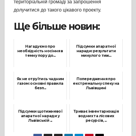
територіальній громаді за запрошення
долучитися до такого цікавого проекту.
Ще більше новин:
Нагадуємо про
Підсумки апаратної
необхідність носіння в
наради: результати
темну пору до...
минулого тиж...
12 Грудня, 2024
1 Червня, 2026
Як не отруїтись чадним
Попередження про
газом: основні правила
екстремальну спеку на
безп...
Львівщині
20 Травня, 2025
4 Серпня, 2026
Підсумки щотижневої
Триває інвентаризація
апаратної наради у
водних та лісових
Львівській ...
ресурсів, ...
17 Листопада, 2025
5 Листопада, 2021