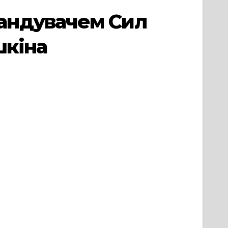
андувачем Сил
шкіна