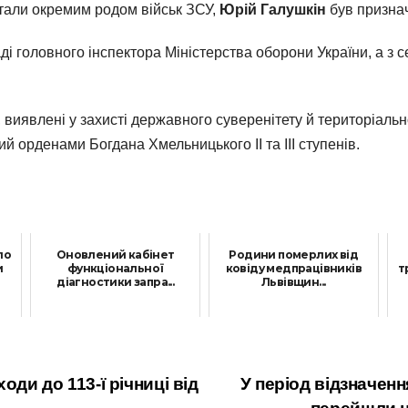
стали окремим родом військ ЗСУ,
Юрій Галушкін
був призна
ді головного інспектора Міністерства оборони України, а з 
виявлені у захисті державного суверенітету й територіальної 
 орденами Богдана Хмельницького ІІ та ІІІ ступенів.
ло
Оновлений кабінет
Родини померлих від
и
функціональної
ковіду медпрацівників
т
діагностики запра...
Львівщин...
7 Лютого, 2022
19 Травня, 2021
оди до 113-ї річниці від
У період відзначен