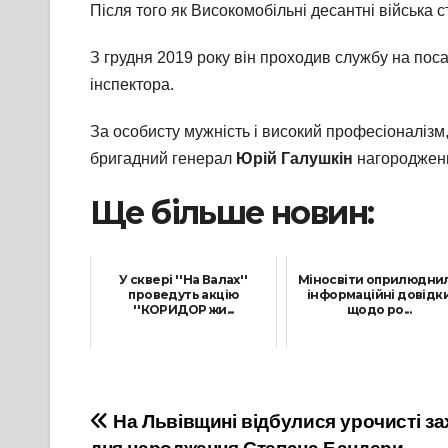
Після того як Високомобільні десантні війська 
З грудня 2019 року він проходив службу на поса
інспектора.
За особисту мужність і високий професіоналізм, 
бригадний генерал
Юрій Галушкін
нагороджений
Ще більше новин:
У сквері ''На Валах''
Міносвіти оприлюдни
проведуть акцію
інформаційні довідк
''КОРИДОР жи...
щодо ро...
15 Квітня, 2022
4 Лютого, 2022
Навігація
На Львівщині відбулися урочисті зах