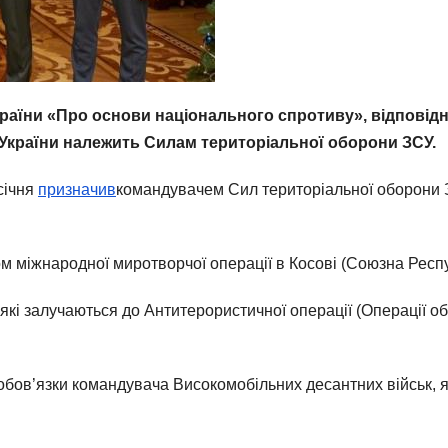
країни «Про основи національного спротиву», відповідно
України належить Силам територіальної оборони ЗСУ.
січня
призначив
командувачем Сил територіальної оборони 
м міжнародної миротворчої операції в Косові (Союзна Респу
, які залучаються до Антитерористичної операції (Операції об
 обов’язки командувача Високомобільних десантних військ, я