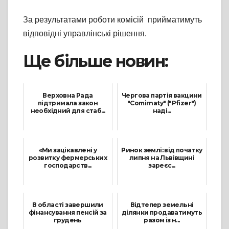
За результатами роботи комісій прийматимуть
відповідні управлінські рішення.
Ще більше новин:
Верховна Рада
Чергова партія вакцини
підтримала закон
"Comirnaty" ("Pfizer")
необхідний для стаб...
наді...
15 Липня, 2021
30 Вересня, 2021
«Ми зацікавлені у
Ринок землі: від початку
розвитку фермерських
липня на Львівщині
господарств...
зареєс...
5 Травня, 2021
12 Серпня, 2021
В області завершили
Відтепер земельні
фінансування пенсій за
ділянки продаватимуть
грудень
разом із н...