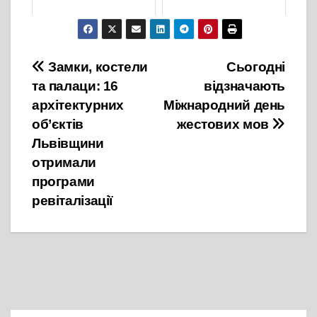
28 Грудня, 2021
29 Жовтня, 2021
Навігація
Замки, костели
Сьогодні
та палаци: 16
відзначають
записів
архітектурних
Міжнародний день
об’єктів
жестових мов
Львівщини
отримали
програми
ревіталізації