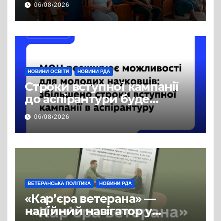
06/08/2026
права на доступ до
публічної інформації
НОВИНИ ОСВІТИ
НОВИНИ РДА
Строки вступної кампанії
до аспірантури буде
продовжено
06/08/2026
ВЕТЕРАНСЬКА ПОЛІТИКА
НОВИНИ РДА
«Кар’єра ветерана» —
надійний навігатор у