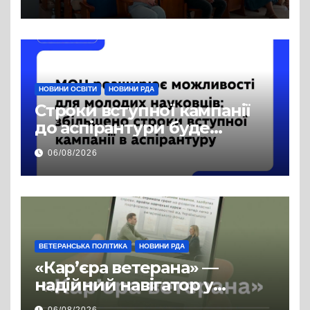
права на доступ до
публічної інформації
НОВИНИ ОСВІТИ
НОВИНИ РДА
Строки вступної кампанії
до аспірантури буде
продовжено
06/08/2026
ВЕТЕРАНСЬКА ПОЛІТИКА
НОВИНИ РДА
«Кар’єра ветерана» —
надійний навігатор у
цивільній професії