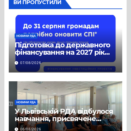
ВИ ПРОПУСТИЛИ
НОВИНИ РДА
Підготовка до державного
фінансування на 2027 рік
уже триває
07/08/2026
НОВИНИ РДА
У Львівській РДА відбулося
навчання, присвячене
аспектам забезпечення
06/08/2026