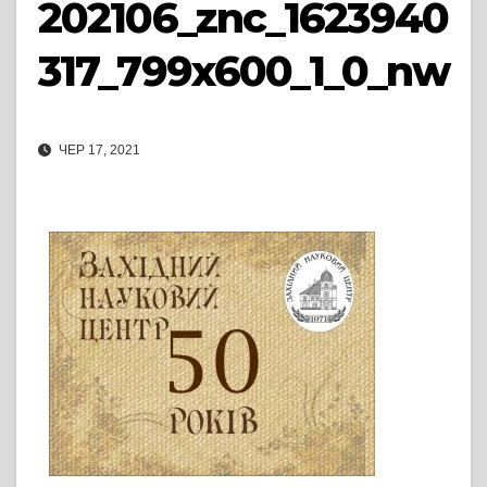
202106_znc_1623940
317_799x600_1_0_nw
ЧЕР 17, 2021