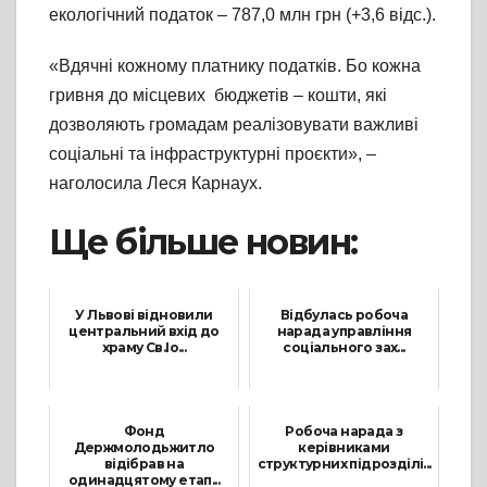
екологічний податок – 787,0 млн грн (+3,6 відс.).
«Вдячні кожному платнику податків. Бо кожна
гривня до місцевих бюджетів – кошти, які
дозволяють громадам реалізовувати важливі
соціальні та інфраструктурні проєкти», –
наголосила Леся Карнаух.
Ще більше новин:
У Львові відновили
Відбулась робоча
центральний вхід до
нарада управління
храму Св.Іо...
соціального зах...
27 Січня, 2023
17 Червня, 2021
Фонд
Робоча нарада з
Держмолодьжитло
керівниками
відібрав на
структурних підрозділі...
одинадцятому етап...