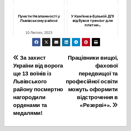
27 Жовтня, 2021
27 Вересня, 2022
Пункти Незламності у
У Кам’янка-Бузькій ДПІ
Львівському районі
відбувся тренінг для
платни...
10 Лютого, 2023
20 Лютого, 2023
Навігація
За захист
Працівники вищої,
України від ворога
фахової
записів
ще 13 воїнів із
передвищої та
Львівського
професійної освіти
району посмертно
можуть оформити
нагородили
відстрочення в
орденами та
«Резерві+».
медалями!