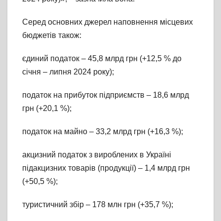
Серед основних джерел наповнення місцевих
бюджетів також:
єдиний податок – 45,8 млрд грн (+12,5 % до
січня – липня 2024 року);
податок на прибуток підприємств – 18,6 млрд
грн (+20,1 %);
податок на майно – 33,2 млрд грн (+16,3 %);
акцизний податок з вироблених в Українi
пiдакцизних товарiв (продукцiї) – 1,4 млрд грн
(+50,5 %);
туристичний збiр – 178 млн грн (+35,7 %);