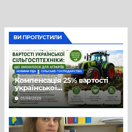
ВИ ПРОПУСТИЛИ
НОВИНИ РДА
СІЛЬСЬКЕ ГОСПОДАРСТВО
Компенсація 25% вартості
української
сільгосптехніки: що
05/08/2026
змінилося для аграріїв