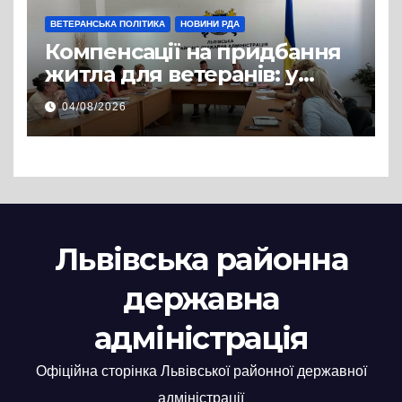
ВЕТЕРАНСЬКА ПОЛІТИКА
НОВИНИ РДА
Компенсації на придбання
житла для ветеранів: у
Львівській РДА розглянули
04/08/2026
нові заяви
Львівська районна
державна
адміністрація
Офіційна сторінка Львівської районної державної
адміністрації