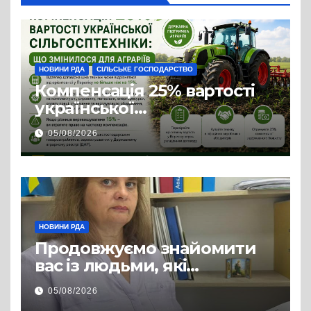
НОВИНИ РДА
СІЛЬСЬКЕ ГОСПОДАРСТВО
Компенсація 25% вартості
української
сільгосптехніки: що
05/08/2026
змінилося для аграріїв
НОВИНИ РДА
Продовжуємо знайомити
вас із людьми, які
допомагають нашим
05/08/2026
захисникам і захисницям