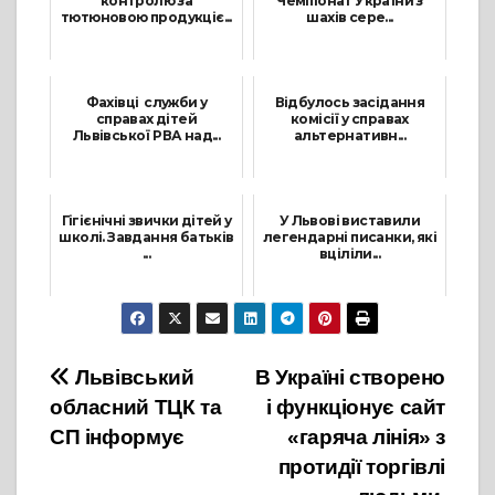
контролю за
Чемпіонат України з
тютюновою продукціє...
шахів сере...
3 Серпня, 2023
14 Червня, 2024
Фахівці служби у
Відбулось засідання
справах дітей
комісії у справах
Львівської РВА над...
альтернативн...
1 Березня, 2023
8 Грудня, 2022
Гігієнічні звички дітей у
У Львові виставили
школі. Завдання батьків
легендарні писанки, які
...
вціліли...
11 Вересня, 2025
2 Травня, 2022
Навігація
Львівський
В Україні створено
обласний ТЦК та
і функціонує сайт
записів
СП інформує
«гаряча лінія» з
протидії торгівлі