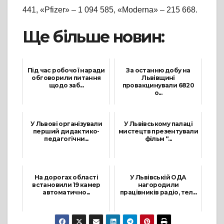
441, «Pfizer» – 1 094 585, «Moderna» – 215 668.
Ще більше новин:
Під час робочої наради
За останню добу на
обговорили питання
Львівщині
щодо заб...
провакцинували 6820
о...
26 Липня, 2021
16 Липня, 2021
У Львові організували
У Львівському палаці
перший дидактико-
мистецтв презентували
педагогічни...
фільм “...
6 Жовтня, 2021
31 Травня, 2021
На дорогах області
У Львівській ОДА
встановили 19 камер
нагородили
автоматично...
працівників радіо, тел...
19 Квітня, 2021
16 Листопада, 2021