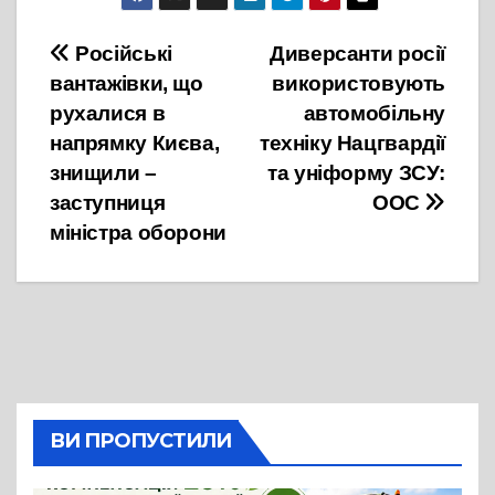
Навігація
Російські
Диверсанти росії
вантажівки, що
використовують
записів
рухалися в
автомобільну
напрямку Києва,
техніку Нацгвардії
знищили –
та уніформу ЗСУ:
заступниця
ООС
міністра оборони
ВИ ПРОПУСТИЛИ