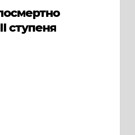
 посмертно
І ступеня