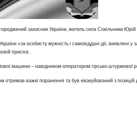
агороджений захисник України, житель села Сокільники Юрі
країни «за особисту мужність і самовіддані дії, виявлені у 
ковій присязі.
вої машини – навідником-оператором гірсько-штурмової ро
гом отримав важкі поранення та був евакуйований з позицій