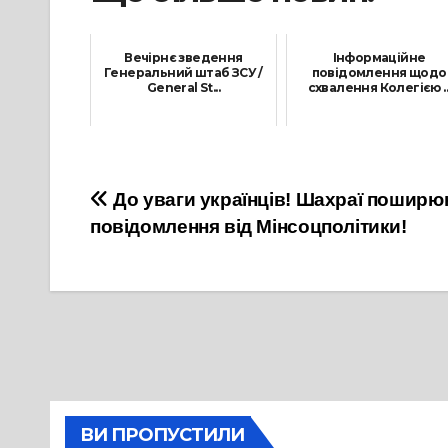
Вечірнє зведення
Інформаційне
Генеральний штаб ЗСУ /
повідомлення щодо
General St...
схвалення Колегією ..
20 Липня, 2022
13 Грудня, 2024
Навігація
До уваги українців! Шахраї поширю
повідомлення від Мінсоцполітики!
записів
ВИ ПРОПУСТИЛИ