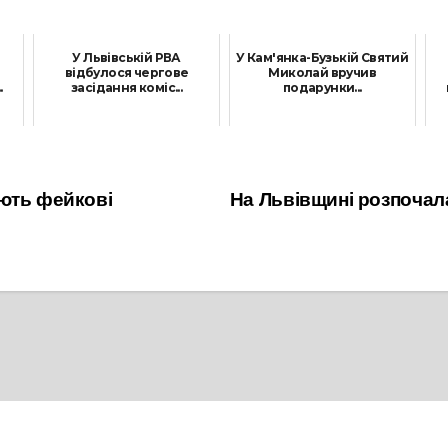
У Львівській РВА
У Кам'янка-Бузькій Святий
відбулося чергове
Миколай вручив
.
засідання коміс...
подарунки...
29 Серпня, 2025
28 Листопада, 2023
ють фейкові
На Львівщині розпочал