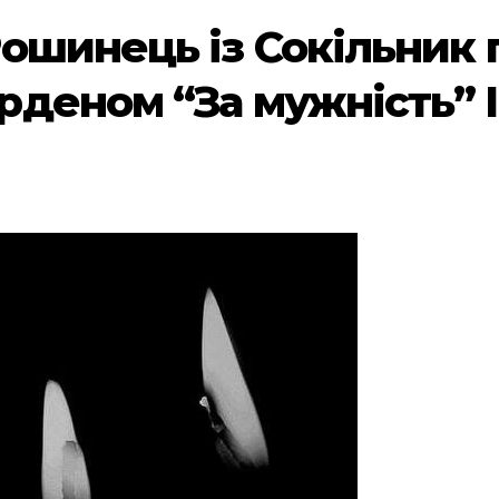
ошинець із Сокільник
деном “За мужність” ІІ