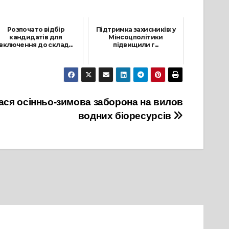
Розпочато відбір
Підтримка захисників: у
кандидатів для
Мінсоцполітики
включення до склад...
підвищили г...
24 Лютого, 2026
6 Листопада, 2024
ася осінньо-зимова заборона на вилов
водних біоресурсів