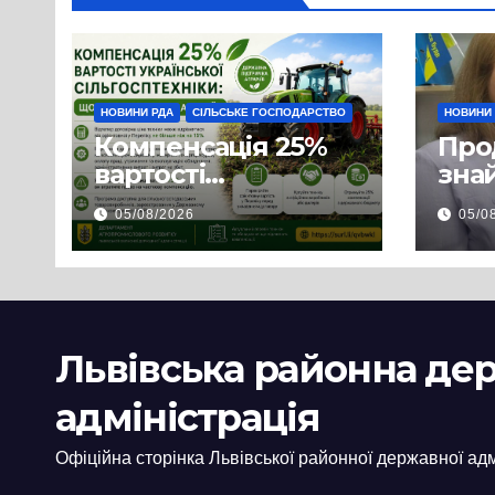
НОВИНИ РДА
СІЛЬСЬКЕ ГОСПОДАРСТВО
НОВИНИ
Компенсація 25%
Про
вартості
знай
української
люд
05/08/2026
05/0
сільгосптехніки:
доп
що змінилося для
наш
аграріїв
і з
пов
цив
Львівська районна де
адміністрація
Офіційна сторінка Львівської районної державної адм