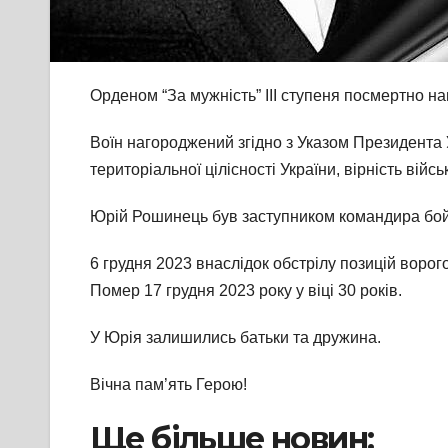
Орденом “За мужність” ІІІ ступеня посмертно н
Воїн нагороджений згідно з Указом Президента У
територіальної цілісності України, вірність війсь
Юрій Рошинець був заступником командира бойо
6
грудня 2023 внаслідок обстрілу позицій воро
Помер 17 грудня 2023 року у віці 30 років.
У Юрія залишились батьки та дружина.
Вічна пам’ять Герою!
Ще більше новин: