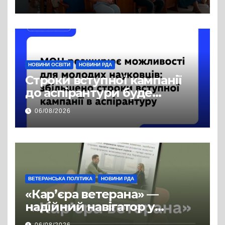
права на доступ до
публічної інформації
НОВИНИ ОСВІТИ
НОВИНИ РДА
Строки вступної кампанії
до аспірантури буде
продовжено
06/08/2026
ВЕТЕРАНСЬКА ПОЛІТИКА
НОВИНИ РДА
«Кар’єра ветерана» —
надійний навігатор у
цивільній професії