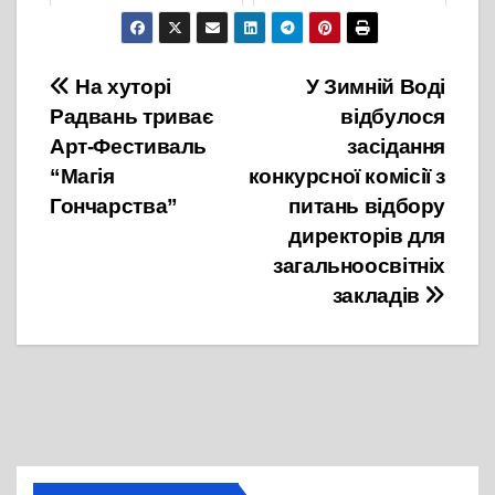
9 Листопада, 2021
29 Жовтня, 2021
Навігація
На хуторі
У Зимній Воді
Радвань триває
відбулося
записів
Арт-Фестиваль
засідання
“Магія
конкурсної комісії з
Гончарства”
питань відбору
директорів для
загальноосвітніх
закладів