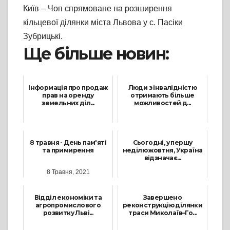
Київ – Чоп спрямоване на розширення
кільцевої ділянки міста Львова у с. Пасіки
Зубрицькі.
Ще більше новин:
Інформація про продаж
Люди з інвалідністю
прав на оренду
отримають більше
земельних діл...
можливостей д...
29 Червня, 2021
17 Січня, 2025
8 травня - День пам'яті
Сьогодні, у першу
та примирення
неділю жовтня, Україна
відзначає...
8 Травня, 2021
4 Жовтня, 2025
Відділ економіки та
Завершено
агропромислового
реконструкцію ділянки
розвитку Льві...
траси Миколаїв–Го...