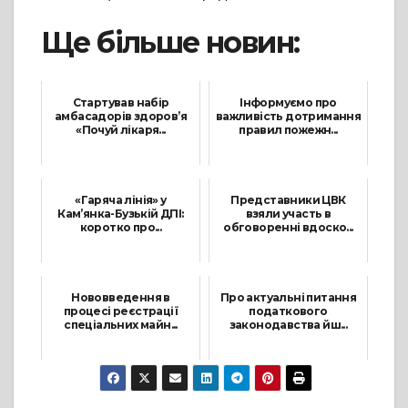
Ще більше новин:
Стартував набір
Інформуємо про
амбасадорів здоров’я
важливість дотримання
«Почуй лікаря...
правил пожежн...
20 Січня, 2026
10 Квітня, 2026
«Гаряча лінія» у
Представники ЦВК
Кам’янка-Бузькій ДПІ:
взяли участь в
коротко про...
обговоренні вдоско...
15 Грудня, 2022
23 Лютого, 2023
Нововведення в
Про актуальні питання
процесі реєстрації
податкового
спеціальних майн...
законодавства йш...
22 Лютого, 2024
8 Грудня, 2023