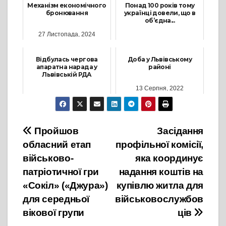
Механізм економічного
Понад 100 років тому
бронювання
українці довели, що в
об’єдна...
27 Листопада, 2024
20 Січня, 2023
Відбулась чергова
Доба у Львівському
апаратна нарада у
районі
Львівській РДА
13 Серпня, 2022
25 Травня, 2026
Навігація
Пройшов
Засідання
обласний етап
профільної комісії,
записів
військово-
яка координує
патріотичної гри
надання коштів на
«Сокіл» («Джура»)
купівлю житла для
для середньої
військовослужбов
вікової групи
ців