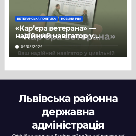
ВЕТЕРАНСЬКА ПОЛІТИКА
НОВИНИ РДА
«Кар’єра ветерана» —
надійний навігатор у
цивільній професії
06/08/2026
Львівська районна
державна
адміністрація