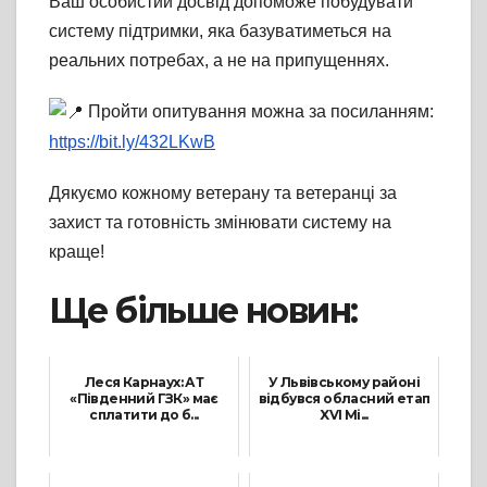
Ваш особистий досвід допоможе побудувати
систему підтримки, яка базуватиметься на
реальних потребах, а не на припущеннях.
Пройти опитування можна за посиланням:
https://bit.ly/432LKwB
Дякуємо кожному ветерану та ветеранці за
захист та готовність змінювати систему на
краще!
Ще більше новин:
Леся Карнаух: АТ
У Львівському районі
«Південний ГЗК» має
відбувся обласний етап
сплатити до б...
XVI Мі...
30 Червня, 2025
15 Листопада, 2025