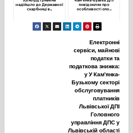
9,6 млрд гривень
Кам’янка-Бузька ДПІ
надійшло до Державної
повідомляє про
скарбниці в...
особливості опо...
13 Жовтня, 2021
25 Квітня, 2022
Навігація
Електронні
сервіси, майнові
записів
податки та
податкова знижка:
у У Кам’янка-
Бузькому секторі
обслуговування
платників
Львівської ДПІ
Головного
управління ДПС у
Львівській області