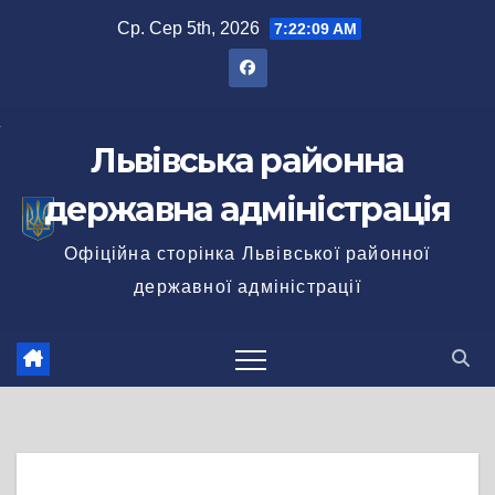
Перейти
Ср. Сер 5th, 2026
7:22:10 AM
до
вмісту
Львівська районна
державна адміністрація
Офіційна сторінка Львівської районної
державної адміністрації