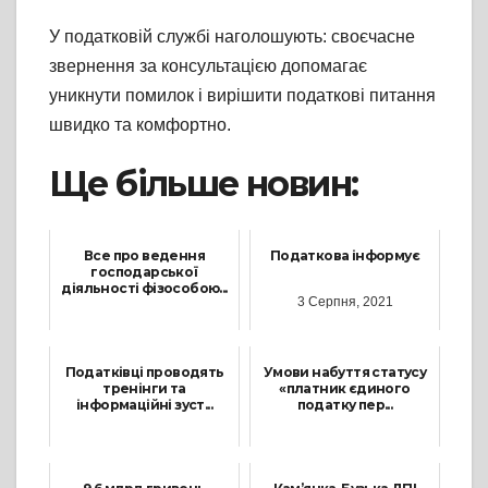
У податковій службі наголошують: своєчасне
звернення за консультацією допомагає
уникнути помилок і вирішити податкові питання
швидко та комфортно.
Ще більше новин:
Все про ведення
Податкова інформує
господарської
діяльності фізособою...
3 Серпня, 2021
2 Жовтня, 2024
Податківці проводять
Умови набуття статусу
тренінги та
«платник єдиного
інформаційні зуст...
податку пер...
25 Червня, 2025
8 Квітня, 2024