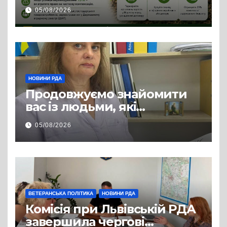
сільгосптехніки: що
05/08/2026
змінилося для аграріїв
НОВИНИ РДА
Продовжуємо знайомити
вас із людьми, які
допомагають нашим
05/08/2026
захисникам і захисницям
повертатися до цивільного
життя
ВЕТЕРАНСЬКА ПОЛІТИКА
НОВИНИ РДА
Комісія при Львівській РДА
завершила чергові