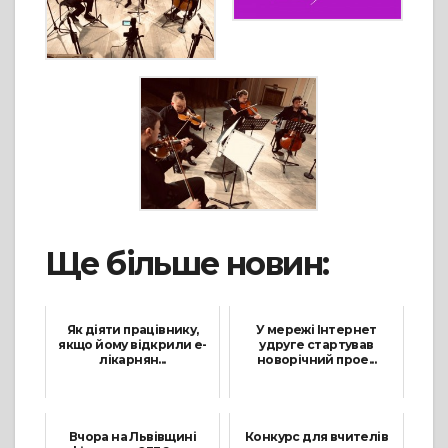
Ще більше новин:
Як діяти працівнику,
У мережі Інтернет
якщо йому відкрили е-
удруге стартував
лікарнян...
новорічний прое...
20 Серпня, 2021
26 Грудня, 2021
Вчора на Львівщині
Конкурс для вчителів