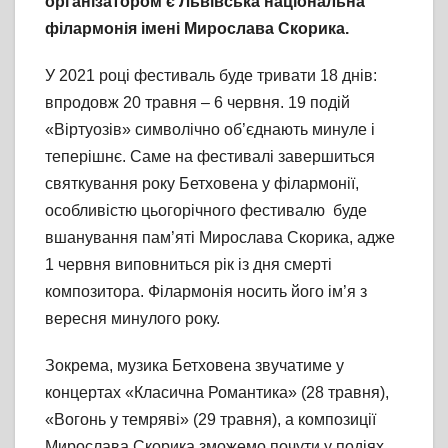
організатором є Львівська національна
філармонія імені Мирослава Скорика.
У 2021 році фестиваль буде тривати 18 днів:
впродовж 20 травня – 6 червня. 19 подій
«Віртуозів» символічно об’єднають минуле і
теперішнє. Саме на фестивалі завершиться
святкування року Бетховена у філармонії,
особливістю цьогорічного фестивалю буде
вшанування пам’яті Мирослава Скорика, адже
1 червня виповниться рік із дня смерті
композитора. Філармонія носить його ім’я з
вересня минулого року.
Зокрема, музика Бетховена звучатиме у
концертах «Класична Романтика» (28 травня),
«Вогонь у темряві» (29 травня), а композиції
Мирослава Скорика зможемо почути у подіях