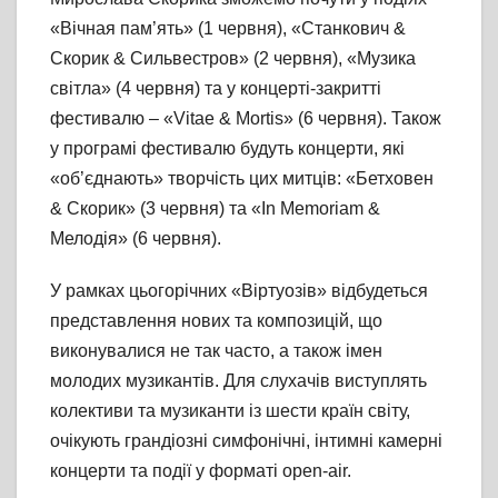
«Вічная пам’ять» (1 червня), «Станкович &
Скорик & Сильвестров» (2 червня), «Музика
світла» (4 червня) та у концерті-закритті
фестивалю – «Vitae & Mortis» (6 червня). Також
у програмі фестивалю будуть концерти, які
«об’єднають» творчість цих митців: «Бетховен
& Скорик» (3 червня) та «In Memoriam &
Мелодія» (6 червня).
У рамках цьогорічних «Віртуозів» відбудеться
представлення нових та композицій, що
виконувалися не так часто, а також імен
молодих музикантів. Для слухачів виступлять
колективи та музиканти із шести країн світу,
очікують грандіозні симфонічні, інтимні камерні
концерти та події у форматі open-air.