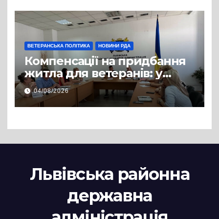
супроводу
ВЕТЕРАНСЬКА ПОЛІТИКА
НОВИНИ РДА
Компенсації на придбання
житла для ветеранів: у
Львівській РДА розглянули
04/08/2026
нові заяви
Львівська районна
державна
адміністрація