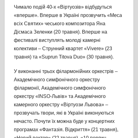
Чимало подій 40-х «Віртуозів» відбудуться
«вперше». Вперше в Україні прозвучить «Меса
всіх Святих» чеського композитора Яна
Дісмаса Зеленки (20 травня). Вперше на
фестивалі виступлять молоді камерні
колективи – Струнний квартет «Vivere» (23
травня) та «Suprun Titova Duo» (30 травня).
У виконанні трьох філармонійних оркестрів –
Академічного симфонічного оркестру
філармонії, Академічного симфонічного
оркестру «INSO-Львів» та Академічного
камерного оркестру «Віртуози Львова» –
прозвучать твори, які в Україні виконуються
нечасто. Почути їх можна буде у концертних
програмах «Фантазія. Відкриття» (21 травня),
«Новий вектор» (22 травня), «10 перлин