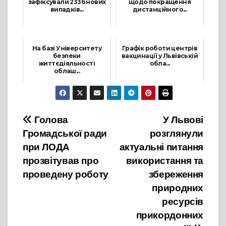
зафіксували 2336 нових
щодо покращення
випадків...
дистанційного...
8 Лютого, 2022
21 Жовтня, 2021
На базі Університету
Графік роботи центрів
безпеки
вакцинації у Львівській
життєдіяльності
обла...
облаш...
28 Грудня, 2021
29 Листопада, 2021
Навігація
Голова
У Львові
Громадської ради
розглянули
записів
при ЛОДА
актуальні питання
прозвітував про
використання та
проведену роботу
збереження
природних
ресурсів
прикордонних