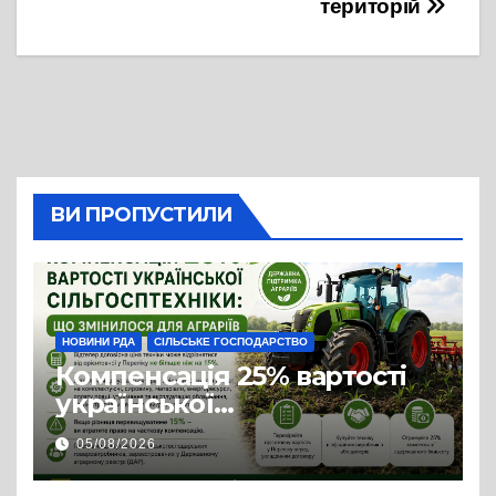
територій
ВИ ПРОПУСТИЛИ
НОВИНИ РДА
СІЛЬСЬКЕ ГОСПОДАРСТВО
Компенсація 25% вартості
української
сільгосптехніки: що
05/08/2026
змінилося для аграріїв