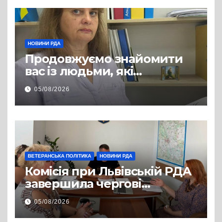
НОВИНИ РДА
Продовжуємо знайомити
вас із людьми, які
допомагають нашим
05/08/2026
захисникам і захисницям
повертатися до цивільного
життя
ВЕТЕРАНСЬКА ПОЛІТИКА
НОВИНИ РДА
Комісія при Львівській РДА
завершила чергові
співбесіди та
05/08/2026
рекомендувала кандидатів
на посади фахівців із