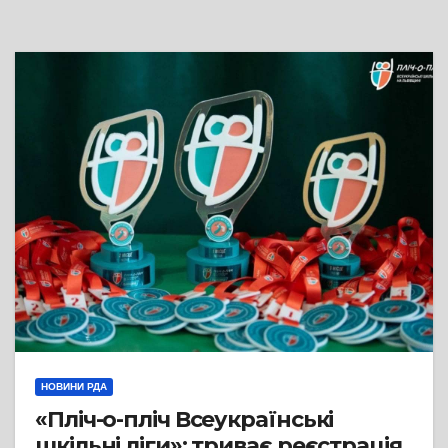
НОВИНИ РДА
«Пліч-о-пліч Всеукраїнські
шкільні ліги»: триває реєстрація