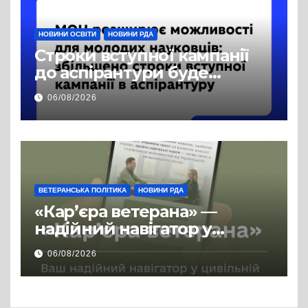
НОВИНИ ОСВІТИ
НОВИНИ РДА
Строки вступної кампанії
до аспірантури буде
продовжено
06/08/2026
ВЕТЕРАНСЬКА ПОЛІТИКА
НОВИНИ РДА
«Кар’єра ветерана» —
надійний навігатор у
цивільній професії
06/08/2026