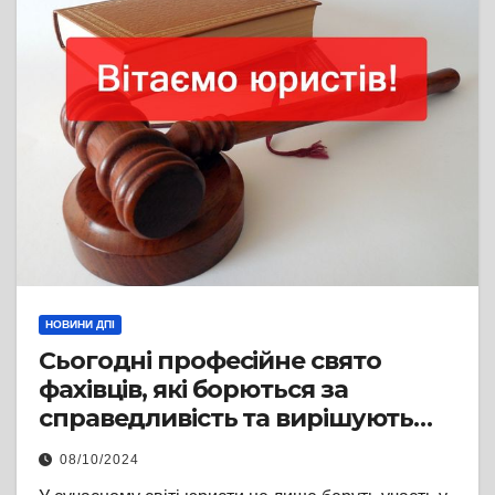
НОВИНИ ДПІ
Сьогодні професійне свято
фахівців, які борються за
справедливість та вирішують
нелегкі правові питання – День
08/10/2024
юриста!