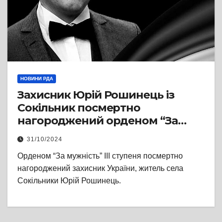
НОВИНИ РДА
Захисник Юрій Рошинець із
Сокільник посмертно
нагороджений орденом “За
мужність” ІІІ ступеня
31/10/2024
Орденом “За мужність” ІІІ ступеня посмертно
нагороджений захисник України, житель села
Сокільники Юрій Рошинець.