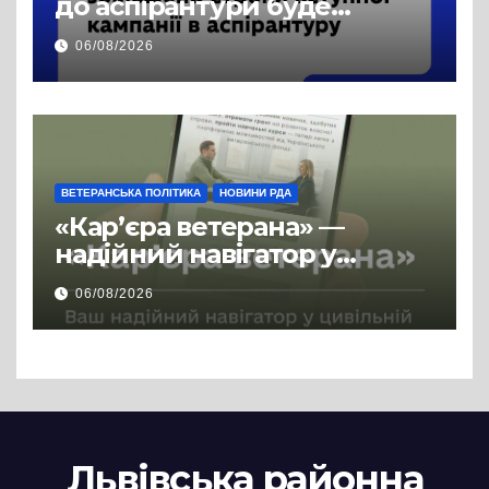
до аспірантури буде
продовжено
06/08/2026
ВЕТЕРАНСЬКА ПОЛІТИКА
НОВИНИ РДА
«Кар’єра ветерана» —
надійний навігатор у
цивільній професії
06/08/2026
Львівська районна