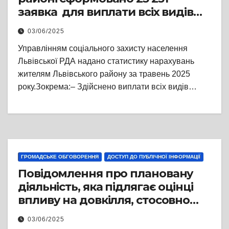
заявка для виплати всіх видів
державних соціальних допомог
03/06/2025
Управлінням соціального захисту населення
Львівської РДА надано статистику нарахувань
жителям Львівського району за травень 2025
року.Зокрема:– Здійснено виплати всіх видів…
ГРОМАДСЬКЕ ОБГОВОРЕННЯ
ДОСТУП ДО ПУБЛІЧНОЇ ІНФОРМАЦІЇ
Повідомлення про плановану
діяльність, яка підлягає оцінці
впливу на довкілля, стосовно
планованої діяльності
03/06/2025
«Експлуатація птахофабрики з