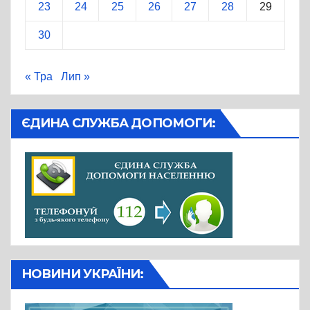
23
24
25
26
27
28
29
30
« Тра
Лип »
ЄДИНА СЛУЖБА ДОПОМОГИ:
НОВИНИ УКРАЇНИ: