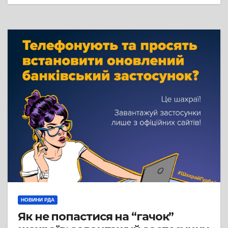
НОВИНИ РДА
Як не попастися на “гачок”