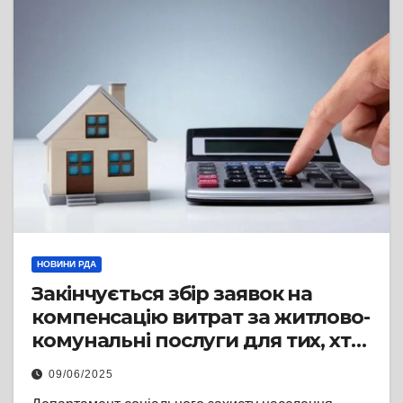
НОВИНИ РДА
Закінчується збір заявок на
компенсацію витрат за житлово-
комунальні послуги для тих, хто
безоплатно надавав прихисток
09/06/2025
ВПО у січні–квітні 2025 року