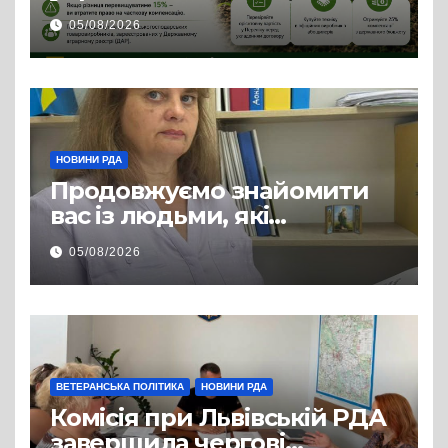
сільгосптехніки: що
05/08/2026
змінилося для аграріїв
НОВИНИ РДА
Продовжуємо знайомити
вас із людьми, які
допомагають нашим
05/08/2026
захисникам і захисницям
повертатися до цивільного
життя
ВЕТЕРАНСЬКА ПОЛІТИКА
НОВИНИ РДА
Комісія при Львівській РДА
завершила чергові