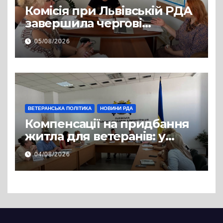
Комісія при Львівській РДА
завершила чергові
співбесіди та
05/08/2026
рекомендувала кандидатів
на посади фахівців із
супроводу
ВЕТЕРАНСЬКА ПОЛІТИКА
НОВИНИ РДА
Компенсації на придбання
житла для ветеранів: у
Львівській РДА розглянули
04/08/2026
нові заяви