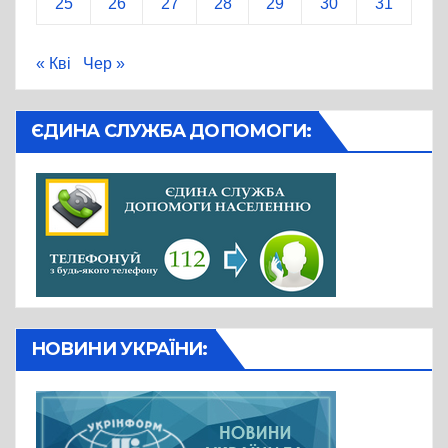
25
26
27
28
29
30
31
« Кві
Чер »
ЄДИНА СЛУЖБА ДОПОМОГИ:
НОВИНИ УКРАЇНИ: