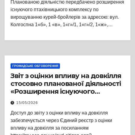
Планованою діяльністю передбачено розширення
існуючого птахівницького комплексу по
вирощуванню курей-бройлерів за адресою: вул.
Колгоспна 1«б», 1 «в», 1«г»/1, 1«г»/2, 1«ж»,…
ГРОМАДСЬКЕ ОБГОВОРЕННЯ
Звіт з оцінки впливу на довкілля
стосовно планованої діяльності
«Розширення існуючого
птахівницького комплексу по
15/05/2026
вирощуванню курей-бройлерів
Доступ до звіту з оцінки впливу на довкілля
за адресою: вул. Колгоспна 1«б»,
забезпечується через Єдиний реєстр з оцінки
1 «в», 1«г»/1, 1«г»/2, 1«ж», 1«з», 1«е» в
впливу на довкілля за посиланням
с. Коросно, Львівського району,