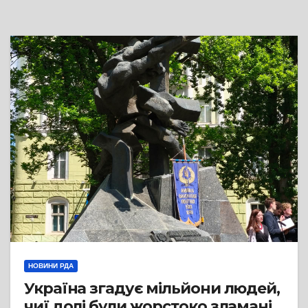
НОВИНИ РДА
Україна згадує мільйони людей,
чиї долі були жорстоко зламані