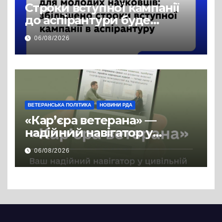
Строки вступної кампанії
до аспірантури буде
продовжено
06/08/2026
ВЕТЕРАНСЬКА ПОЛІТИКА
НОВИНИ РДА
«Кар’єра ветерана» —
надійний навігатор у
цивільній професії
06/08/2026