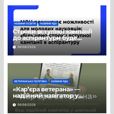
НОВИНИ ОСВІТИ
НОВИНИ РДА
Строки вступної кампанії
до аспірантури буде
продовжено
06/08/2026
ВЕТЕРАНСЬКА ПОЛІТИКА
НОВИНИ РДА
«Кар’єра ветерана» —
надійний навігатор у
цивільній професії
06/08/2026