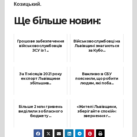
Козицький.
Ще більше новин:
Грошове забезпечення
Військовослужбовці на
військовослужбовців
Львівщині змагаються
ЗСУ із 1 ...
за Кубо...
25 Лютого, 2022
24 Вересня, 2021
За 11 місяців 2021 року
Важливо: в СБУ
експорт Львівщини
пояснили, що робити
збільшив...
людям, які поба...
20 Січня, 2022
26 Лютого, 2022
Більше 2 млн гривень
«Жителі Львівщини,
виділили з обласного
зберігайте спокій»:
бюджету ...
звернення г...
31 Липня, 2021
24 Лютого, 2022