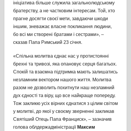
ініціатива більше служила загальнолюдському
братерству, а не частковим інтересам. Той, хто
прагне досягти своєї мети, завдаючи шкоди
іншим, зневажає власне покликання людини,
бо всі ми створені братами і сестрами», –
сказав Папа Римський 23 січня.
«Спільна молитва єднає нас у протистоянні
брехні та тривозі, яка опановує серця багатьох.
Спокій та взаємна підтримка мають залишатись
незламним вектором нашого життя. Молитва
разом не дозволить похитнути наш незламний
дух єдності та віру, що все найкраще попереду.
Тож закликю усіх вірних єднатися з цілим світом
у молитві, до якої у своєму зверненні закликав
Святіший Отець Папа Франциск», – зазначив
голова облдержадміністрації
Максим