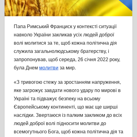
Папа Римський Франциск у контексті ситуації
навколо України закликав усіх людей доброї
волі молитися за те, щоб кожна політична дія
служила загальнолюдському братерству, і
запропонував, щоб середа, 26 січня 2022 року,
була Днем
молитви
за мир.
«З тривогою стежу за зростанням напруження,
яке загрожує завдати нового удару по мирові в
Україні та підважує безпеку на всьому
Європейському континенті, що має ще ширші
наслідки. Звертаюся із палким закликом до всіх
людей доброї волі підносити молитви до
всемогутнього Бога, щоб кожна політична дія та