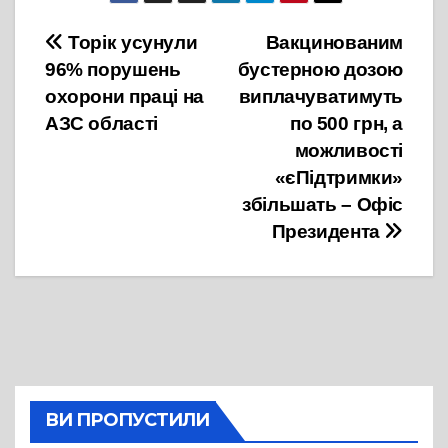
Навігація
Торік усунули
Вакцинованим
96% порушень
бустерною дозою
записів
охорони праці на
виплачуватимуть
АЗС області
по 500 грн, а
можливості
«єПідтримки»
збільшать – Офіс
Президента
ВИ ПРОПУСТИЛИ