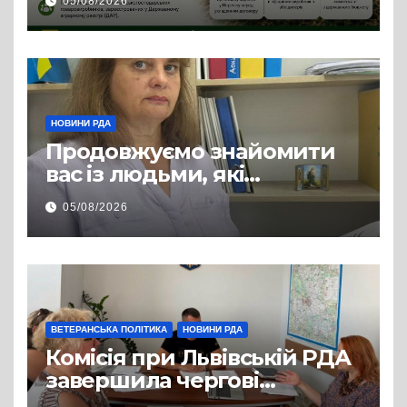
05/08/2026
змінилося для аграріїв
НОВИНИ РДА
Продовжуємо знайомити
вас із людьми, які
допомагають нашим
05/08/2026
захисникам і захисницям
повертатися до цивільного
життя
ВЕТЕРАНСЬКА ПОЛІТИКА
НОВИНИ РДА
Комісія при Львівській РДА
завершила чергові
співбесіди та