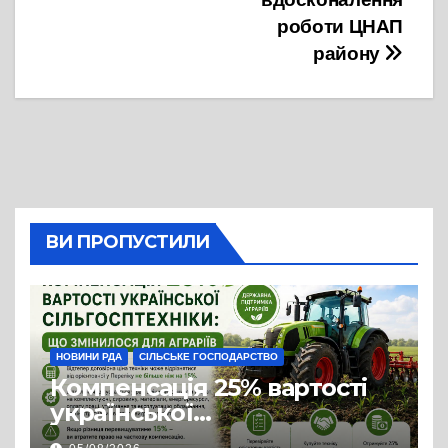
роботи ЦНАП
району
ВИ ПРОПУСТИЛИ
НОВИНИ РДА
СІЛЬСЬКЕ ГОСПОДАРСТВО
Компенсація 25% вартості
української
сільгосптехніки: що