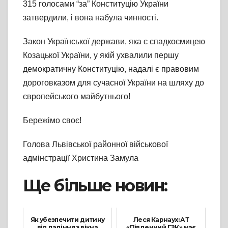
315 голосами “за” Конституцію України
затвердили, і вона набула чинності.
Закон Української держави, яка є спадкоємицею
Козацької України, у якій ухвалили першу
демократичну Конституцію, надалі є правовим
дороговказом для сучасної України на шляху до
європейського майбутнього!
Бережімо своє!
Голова Львівської районної військової
адмінстрації Христина Замула
Ще більше новин:
Як убезпечити дитину
Леся Карнаух: АТ
від падіння з вікна
«Південний ГЗК» має