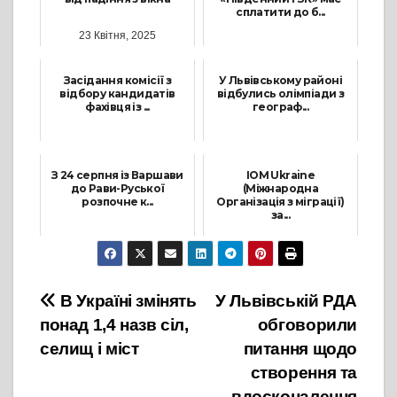
сплатити до б...
23 Квітня, 2025
30 Червня, 2025
Засідання комісії з
У Львівському районі
відбору кандидатів
відбулись олімпіади з
фахівця із ...
географ...
12 Серпня, 2025
8 Листопада, 2025
З 24 серпня із Варшави
IOM Ukraine
до Рави-Руської
(Міжнародна
розпочне к...
Організація з міграції)
за...
9 Серпня, 2022
26 Квітня, 2024
Навігація
В Україні змінять
У Львівській РДА
понад 1,4 назв сіл,
обговорили
записів
селищ і міст
питання щодо
створення та
вдосконалення