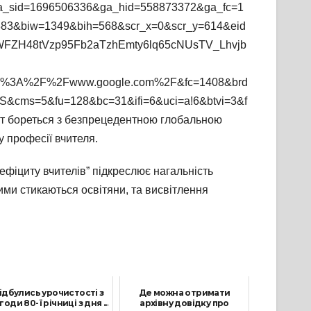
a_sid=1696506336&ga_hid=558873372&ga_fc=1
3&biw=1349&bih=568&scr_x=0&scr_y=614&eid
FZH48tVzp95Fb2aTzhEmty6lq65cNUsTV_Lhvjb
tps%3A%2F%2Fwww.google.com%2F&fc=1408&brd
=5&fu=128&bc=31&ifi=6&uci=a!6&btvi=3&f
іт бореться з безпрецедентною глобальною
 професії вчителя.
ефіциту вчителів” підкреслює нагальність
кими стикаються освітяни, та висвітлення
ідбулись урочистості з
Де можна отримати
годи 80-ї річниці з дня ...
архівну довідку про