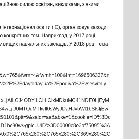
аційною силою освітян, викликами, з якими
нтернаціонал освіти (ІО), організовує заходи
о конкретних тем. Наприклад, у 2017 році
 вищих навчальних закладів. У 2018 році тема
.4&w=765&fwrn=4&fwrnh=100&lmt=1696506337&n
A%2F%2Fdaytoday.ua%2Fpodiya%2Fvsesvitniy-
C4xLjAiLCJ4ODYiLCIiLCIxMDkuMC41NDE0LjEyM
S4wLjU0MTQuMTIwIl0sWyJDaHJvbWl1bSIsIjEw
91101&ptt=9&saldr=aa&abxe=1&cookie=ID%3Dc
D1bc80w&gpic=UID%3D00000c8e3af75095%3A
=0x0%2C765x280%2C765x280%2C369x280%2C