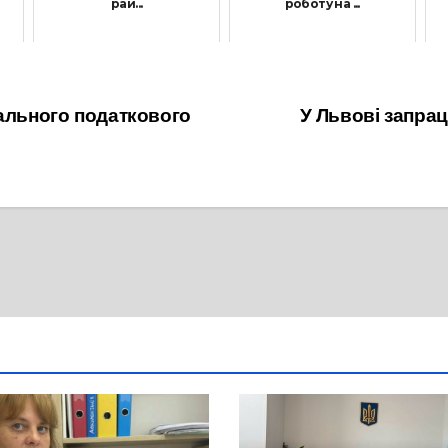
рай...
роботу на ...
1 Лютого, 2022
6 Грудня, 2022
мального податкового
У Львові запра