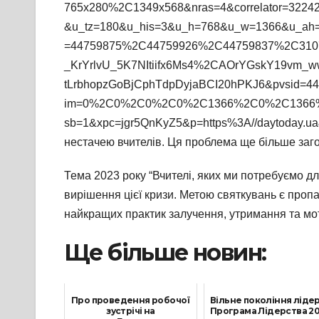
765x280%2C1349x568&nras=4&correlator=3224
&u_tz=180&u_his=3&u_h=768&u_w=1366&u_ah
=44759875%2C44759926%2C44759837%2C3107
_KrYrlvU_5K7NItiifx6Ms4%2CAOrYGskY19vm_
tLrbhopzGoBjCphTdpDyjaBCI20hPKJ6&pvsid=4
im=0%2C0%2C0%2C0%2C1366%2C0%2C1366%2C
sb=1&xpc=jgr5QnKyZ5&p=https%3A//daytoday.ua&
нестачею вчителів. Ця проблема ще більше заго
Тема 2023 року “Вчителі, яких ми потребуємо д
вирішення цієї кризи. Метою святкувань є пропаг
найкращих практик залучення, утримання та мот
Ще більше новин:
Про проведення робочої
Вільне покоління лідер
зустрічі на
Програма Лідерства 2