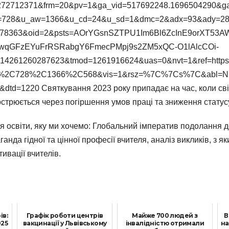
272712371&frm=20&pv=1&ga_vid=517692248.1696504290&g
=728&u_aw=1366&u_cd=24&u_sd=1&dmc=2&adx=93&ady=288
8363&oid=2&psts=AOrYGsnSZTPU1Im6Bl6ZcInE9orXT53AW
wwqGFzEYuFrRSRabgY6FmecPMpj9s2ZM5xQC-O1lAlcCOi-
414261260287623&tmod=1261916624&uas=0&nvt=1&ref=ht
728%2C1366%2C568&vis=1&rsz=%7C%7Cs%7C&abl=NS&cms
dtd=1220 Святкування 2023 року припадає на час, коли св
стрюється через погіршення умов праці та зниження статусу
ля освіти, яку ми хочемо: Глобальний імператив подолання д
анда гідної та цінної професії вчителя, аналіз викликів, з я
ивації вчителів.
ів:
Графік роботи центрів
Майже 700 людей з
В
025
вакцинації у Львівському
інвалідністю отримали
на