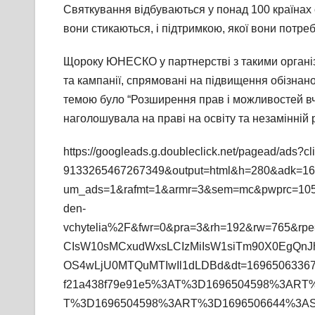
Святкування відбуваються у понад 100 країнах 
вони стикаються, і підтримкою, якої вони потре
Щороку ЮНЕСКО у партнерстві з такими організа
та кампанії, спрямовані на підвищення обізнано
темою було “Розширення прав і можливостей вч
наголошувала на праві на освіту та незамінній р
https://googleads.g.doubleclick.net/pagead/ads?cl
9133265467267349&output=html&h=280&adk=16
um_ads=1&rafmt=1&armr=3&sem=mc&pwprc=1050
den-
vchytelia%2F&fwr=0&pra=3&rh=192&rw=765&r
CIsW10sMCxudWxsLCIzMiIsW1siTm90X0EgQnJh
OS4wLjU0MTQuMTIwIl1dLDBd&dt=169650633670
f21a438f79e91e5%3AT%3D1696504598%3ART
T%3D1696504598%3ART%3D1696506644%3AS