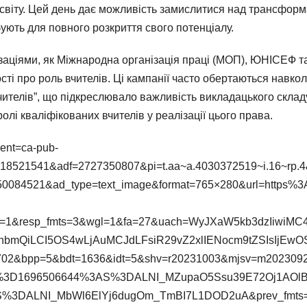
світу. Цей день дає можливість замислитися над трансформ
бують для повного розкриття свого потенціалу.
ціями, як Міжнародна організація праці (МОП), ЮНІСЕФ та І
сті про роль вчителів. Ці кампанії часто обертаються навкол
ителів”, що підкреслювало важливість викладацького складу
олі кваліфікованих вчителів у реалізації цього права.
ient=ca-pub-
18521541&adf=2727350807&pi=t.aa~a.4030372519~i.16~rp
084521&ad_type=text_image&format=765×280&url=https%3
pe=1&resp_fmts=3&wgl=1&fa=27&uach=WyJXaW5kb3dzIiwiM
bmQiLCI5OS4wLjAuMCJdLFsiR29vZ2xlIENocm9tZSIsIjEwO
2&bpp=5&bdt=1636&idt=5&shv=r20231003&mjsv=m2023092
%3D1696506644%3AS%3DALNI_MZupaO5Ssu39E72Oj1AOlB
%3DALNI_MbWl6ElYj6dugOm_TmBI7L1DOD2uA&prev_fmts