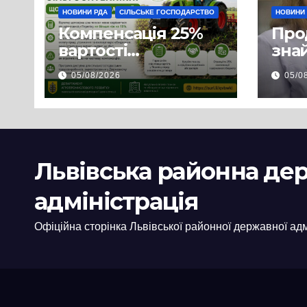
НОВИНИ РДА
СІЛЬСЬКЕ ГОСПОДАРСТВО
НОВИНИ
Компенсація 25%
Про
вартості
знай
української
люд
05/08/2026
05/0
сільгосптехніки:
доп
що змінилося для
наш
аграріїв
і з
пов
цив
Львівська районна де
адміністрація
Офіційна сторінка Львівської районної державної адм