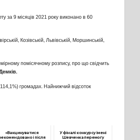
ту за 9 місяців 2021 року виконано в 60
ірській, Козівській, Львівській, Моршинській,
омірному помісячному розпису, про що свідчить
Демків.
 (114,1%) громадах. Найнижчий відсоток
«Вакцинуватися
У фіналі конкурсу імені
рекомендовано і після
Шевченка перемогу