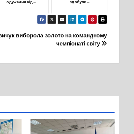
одужання від ...
здобули ...
20 Жовтня, 2021
17 Травня, 2021
зичук виборола золото на командному
чемпіонаті світу