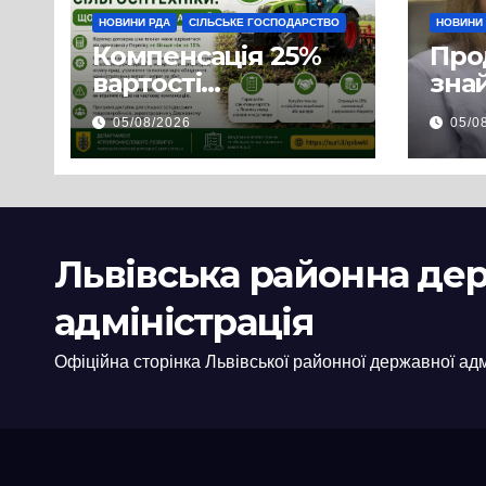
НОВИНИ РДА
СІЛЬСЬКЕ ГОСПОДАРСТВО
НОВИНИ
Компенсація 25%
Про
вартості
знай
української
люд
05/08/2026
05/0
сільгосптехніки:
доп
що змінилося для
наш
аграріїв
і з
пов
цив
Львівська районна де
адміністрація
Офіційна сторінка Львівської районної державної адм