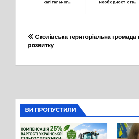
капітальног...
необхідності ств...
12 Листопада, 2021
2 Червня, 2021
Навігація
Сколівська територіальна громада 
розвитку
записів
ВИ ПРОПУСТИЛИ