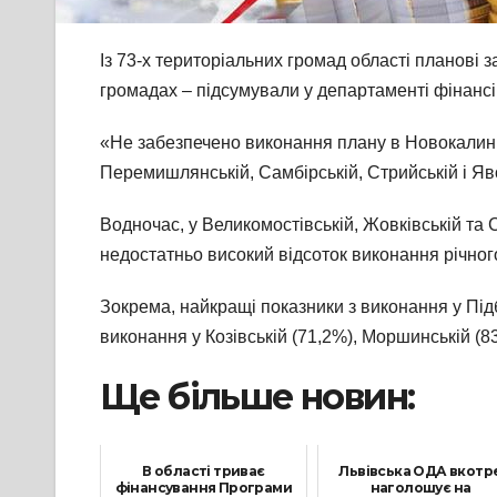
Із 73-х територіальних громад області планові 
громадах – підсумували у департаменті фінансі
«Не забезпечено виконання плану в Новокалинівсь
Перемишлянській, Самбірській, Стрийській і Яво
Водночас, у Великомостівській, Жовківській та
недостатньо високий відсоток виконання річног
Зокрема, найкращі показники з виконання у Підб
виконання у Козівській (71,2%), Моршинській (8
Ще більше новин:
В області триває
Львівська ОДА вкотр
фінансування Програми
наголошує на