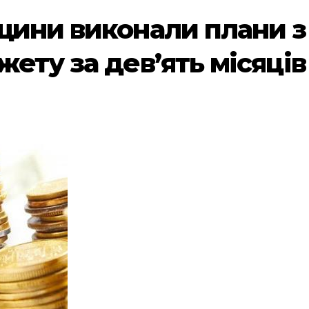
вщини виконали плани 
ету за дев’ять місяців