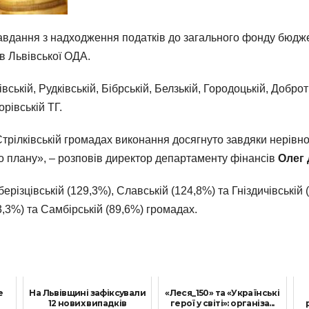
завдання з надходження податків до загального фонду бюдже
в Львівської ОДА.
кій, Рудківській, Бібрській, Белзькій, Городоцькій, Добротв
рівській ТГ.
 Стрілківській громадах виконання досягнуто завдяки нерівн
о плану», – розповів директор департаменту фінансів
Олег 
ерізцівській (129,3%), Славській (124,8%) та Гніздичівській
3,3%) та Самбірській (89,6%) громадах.
е
На Львівщині зафіксували
«Леся_150» та «Українські
12 нових випадків
герої у світі»: організа...